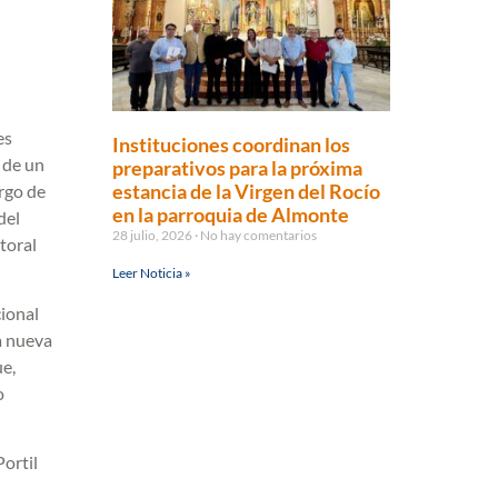
es
Instituciones coordinan los
 de un
preparativos para la próxima
estancia de la Virgen del Rocío
rgo de
en la parroquia de Almonte
del
28 julio, 2026
No hay comentarios
toral
Leer Noticia »
ional
a nueva
ue,
o
ortil