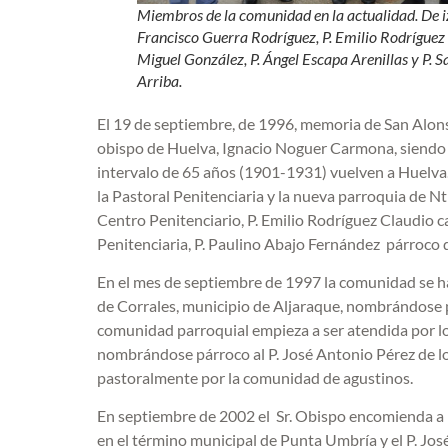
Miembros de la comunidad en la actualidad. De iz
Francisco Guerra Rodríguez, P. Emilio Rodríguez C
Miguel González, P. Ángel Escapa Arenillas y P. S
Arriba.
El 19 de septiembre, de 1996, memoria de San Alons
obispo de Huelva, Ignacio Noguer Carmona, siendo P
intervalo de 65 años (1901-1931) vuelven a Huelv
la Pastoral Penitenciaria y la nueva parroquia de Ntr
Centro Penitenciario, P. Emilio Rodríguez Claudio c
Penitenciaria, P. Paulino Abajo Fernández párroco d
En el mes de septiembre de 1997 la comunidad se h
de Corrales, municipio de Aljaraque, nombrándose 
comunidad parroquial empieza a ser atendida por los
nombrándose párroco al P. José Antonio Pérez de lo
pastoralmente por la comunidad de agustinos.
En septiembre de 2002 el Sr. Obispo encomienda a l
en el término municipal de Punta Umbría y el P. Jos