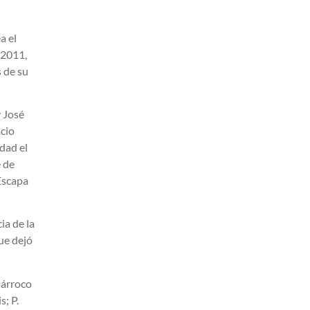
a el
 2011,
s de su
y José
acio
dad el
e de
 Escapa
ia de la
ue dejó
Párroco
; P.