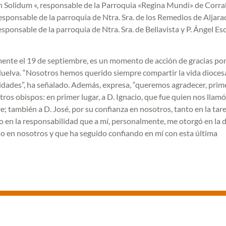
n Solidum «, responsable de la Parroquia «Regina Mundi» de Corral
esponsable de la parroquia de Ntra. Sra. de los Remedios de Aljaraq
esponsable de la parroquia de Ntra. Sra. de Bellavista y P. Ángel Es
lmente el 19 de septiembre, es un momento de acción de gracias por
 Huelva. “Nosotros hemos querido siempre compartir la vida dioces
idades”, ha señalado. Además, expresa, “queremos agradecer, prim
tros obispos: en primer lugar, a D. Ignacio, que fue quien nos llamó
también a D. José, por su confianza en nosotros, tanto en la tare
o en la responsabilidad que a mí, personalmente, me otorgó en la d
ndo en nosotros y que ha seguido confiando en mí con esta última