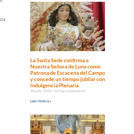
el
sta
La Santa Sede confirma a
Nuestra Señora de Luna como
Patrona de Escacena del Campo
y concede un tiempo jubilar con
Indulgencia Plenaria
30 julio, 2026
No hay comentarios
Leer Noticia »