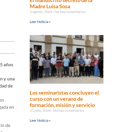
El manuscrito secreto de la
Madre Luisa Sosa
2 agosto, 2026
No hay comentarios
Leer Noticia »
65 años
n y una
ndad de
Los seminaristas concluyen el
curso con un verano de
 en
formación, misión y servicio
egada en
31 julio, 2026
No hay comentarios
Leer Noticia »
rín de