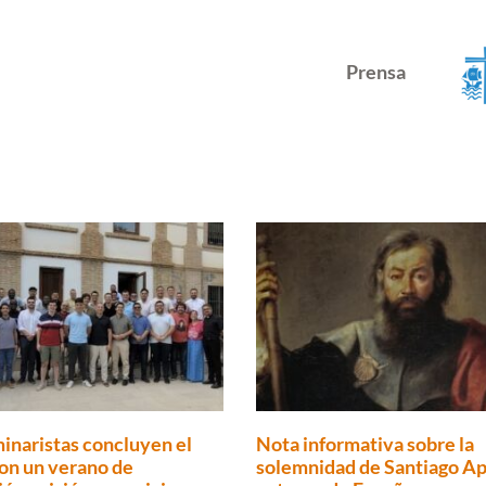
Prensa
inaristas concluyen el
Nota informativa sobre la
on un verano de
solemnidad de Santiago Ap