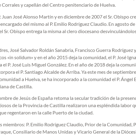
Corrales y capellán del Centro penitenciario de Huelva.
 Juan José Alonso Martín y en diciembre de 2007 el Sr. Obispo cre
encargado del mismo al P. Emilio Rodríguez Claudio. En agosto de
, el Sr. Obispo entrega la misma al clero diocesano desvinculándolo
dres, José Salvador Roldán Sanabria, Francisco Guerra Rodríguez 
s «in solidum» y en el año 2015 deja la comunidad, el P. José Ign
a el P. José Luis Miguel González. En el año de 2018 deja la comuni
corpora el P. Santiago Alcalde de Arriba. Ya este mes de septiembr
 comunidad a Huelva, se ha incorporado a la comunidad el P. Ángel
iana de Castilla.
ombre de Jesús de España retoma la secular tradición de la presenc
osos de la Provincia de Castilla realizaron una espléndida labor q
ue regentaron en la calle Puerto de la ciudad.
s miembros: P. Emilio Rodríguez Claudio, Prior de la Comunidad, 
aque, Consiliario de Manos Unidas y Vicario General de la Diócesis