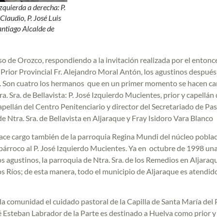
quierda a derecha: P.
laudio, P. José Luis
antiago Alcalde de
o de Orozco, respondiendo a la invitación realizada por el entonc
rior Provincial Fr. Alejandro Moral Antón, los agustinos después
a. Son cuatro los hermanos que en un primer momento se hacen ca
a. Sra. de Bellavista: P. José Izquierdo Mucientes, prior y capellán 
apellán del Centro Penitenciario y director del Secretariado de Pas
e Ntra. Sra. de Bellavista en Aljaraque y Fray Isidoro Vara Blanco
ace cargo también de la parroquia Regina Mundi del núcleo poblac
párroco al P. José Izquierdo Mucientes. Ya en octubre de 1998 un
 agustinos, la parroquia de Ntra. Sra. de los Remedios en Aljaraq
s Ríos; de esta manera, todo el municipio de Aljaraque es atendid
a comunidad el cuidado pastoral de la Capilla de Santa María del P
é Esteban Labrador de la Parte es destinado a Huelva como prior y