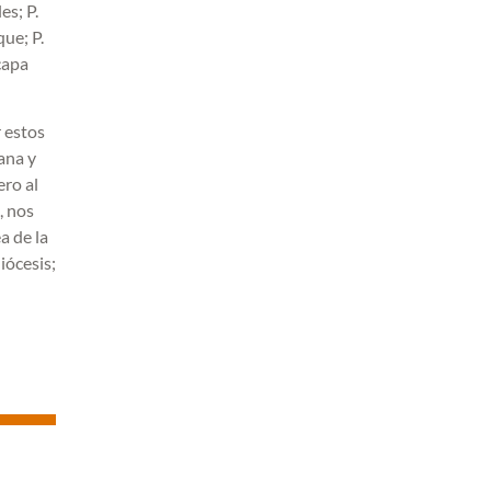
es; P.
ue; P.
capa
 estos
ana y
ero al
, nos
a de la
iócesis;