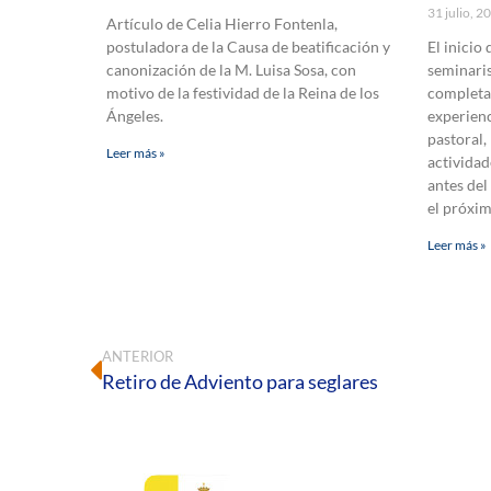
31 julio, 
Artículo de Celia Hierro Fontenla,
postuladora de la Causa de beatificación y
El inicio
canonización de la M. Luisa Sosa, con
seminaris
motivo de la festividad de la Reina de los
completa
Ángeles.
experienc
pastoral,
Leer más »
actividad
antes del
el próxi
Leer más »
ANTERIOR
Retiro de Adviento para seglares