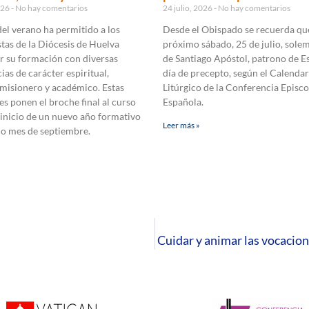
2026
No hay comentarios
24 julio, 2026
No hay comentarios
 del verano ha permitido a los
Desde el Obispado se recuerda que
tas de la Diócesis de Huelva
próximo sábado, 25 de julio, sole
r su formación con diversas
de Santiago Apóstol, patrono de E
ias de carácter espiritual,
día de precepto, según el Calendar
 misionero y académico. Estas
Litúrgico de la Conferencia Episco
es ponen el broche final al curso
Española.
 inicio de un nuevo año formativo
Leer más »
mo mes de septiembre.
Cuidar y animar las vocacion