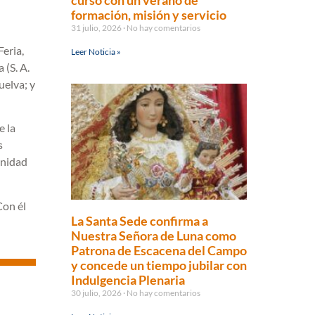
curso con un verano de
formación, misión y servicio
31 julio, 2026
No hay comentarios
Feria,
Leer Noticia »
 (S. A.
uelva; y
e la
s
unidad
Con él
La Santa Sede confirma a
Nuestra Señora de Luna como
Patrona de Escacena del Campo
y concede un tiempo jubilar con
Indulgencia Plenaria
30 julio, 2026
No hay comentarios