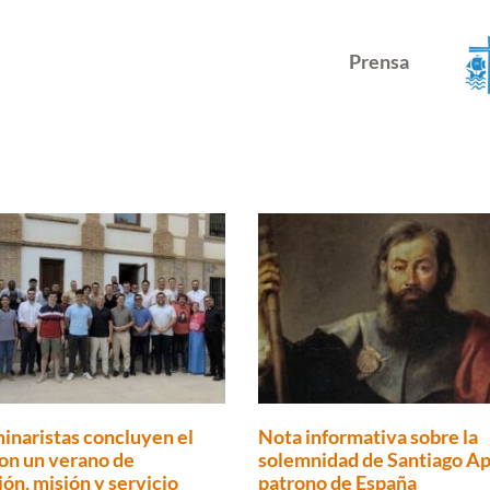
Prensa
inaristas concluyen el
Nota informativa sobre la
on un verano de
solemnidad de Santiago Ap
ón, misión y servicio
patrono de España