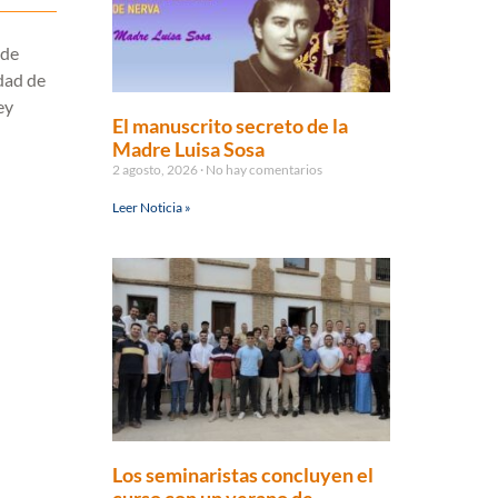
 de
idad de
ey
El manuscrito secreto de la
Madre Luisa Sosa
2 agosto, 2026
No hay comentarios
Leer Noticia »
Los seminaristas concluyen el