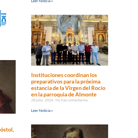
Leer Noticia »
Instituciones coordinan los
preparativos para la próxima
estancia de la Virgen del Rocío
en la parroquia de Almonte
28 julio, 2026
No hay comentarios
Leer Noticia »
óstol,