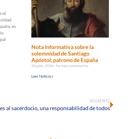
 el
mnidad
spaña, es
io
pal
Nota informativa sobre la
solemnidad de Santiago
Apóstol, patrono de España
24 julio, 2026
No hay comentarios
Leer Noticia »
SIGUIENTE
es al sacerdocio, una responsabilidad de todos