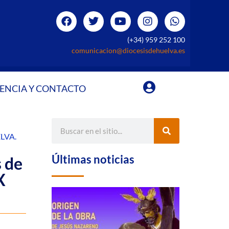
(+34) 959 252 100
comunicacion@diocesisdehuelva.es
ENCIA Y CONTACTO
ELVA
.
Últimas noticias
s de
X