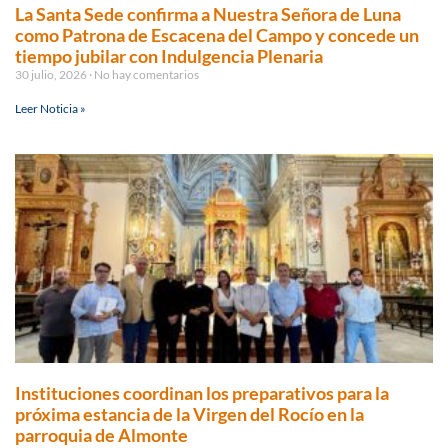
La Santa Sede confirma a Nuestra Señora de Luna
como Patrona de Escacena del Campo y concede un
tiempo jubilar con Indulgencia Plenaria
30 julio, 2026
No hay comentarios
Leer Noticia »
Instituciones coordinan los preparativos para la
próxima estancia de la Virgen del Rocío en la
parroquia de Almonte