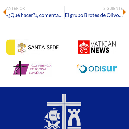
ANTERIOR
SIGUIENTE
«¿Qué hacer?», comentario al Evangelio del III Domingo de Adviento -C
El grupo Brotes de Olivo ofrecerá el concierto ‘Gracias’ con motivo de sus cincuenta años de trayectoria musical