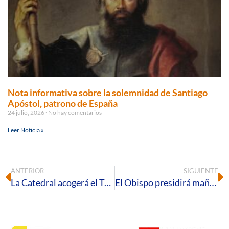
Nota informativa sobre la solemnidad de Santiago
Apóstol, patrono de España
24 julio, 2026
No hay comentarios
Leer Noticia »
ANTERIOR
SIGUIENTE
La Catedral acogerá el Triduo a la Inmaculada Concepción, patrona de la Diócesis de Huelva
El Obispo presidirá mañana en la Catedral la Solemne Misa Estacional de la Inmaculada Concepción