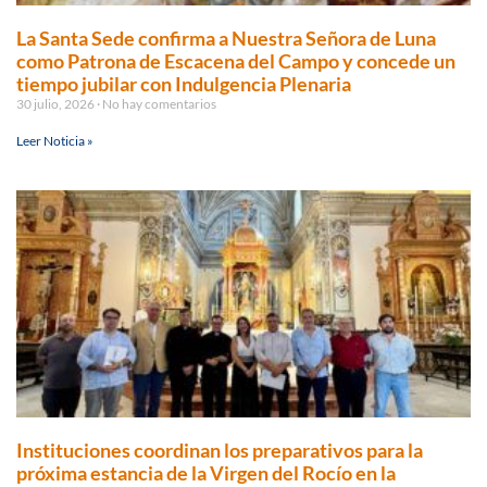
La Santa Sede confirma a Nuestra Señora de Luna
como Patrona de Escacena del Campo y concede un
tiempo jubilar con Indulgencia Plenaria
30 julio, 2026
No hay comentarios
Leer Noticia »
Instituciones coordinan los preparativos para la
próxima estancia de la Virgen del Rocío en la