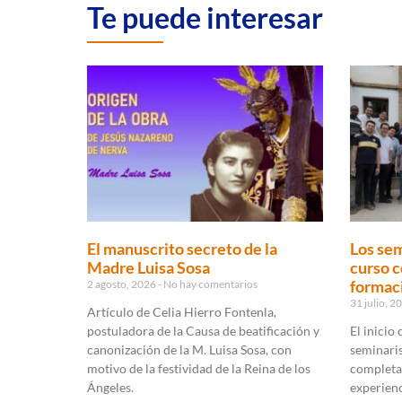
Te puede interesar
El manuscrito secreto de la
Los sem
Madre Luisa Sosa
curso c
formaci
2 agosto, 2026
No hay comentarios
31 julio, 
Artículo de Celia Hierro Fontenla,
postuladora de la Causa de beatificación y
El inicio
canonización de la M. Luisa Sosa, con
seminaris
motivo de la festividad de la Reina de los
completa
Ángeles.
experienc