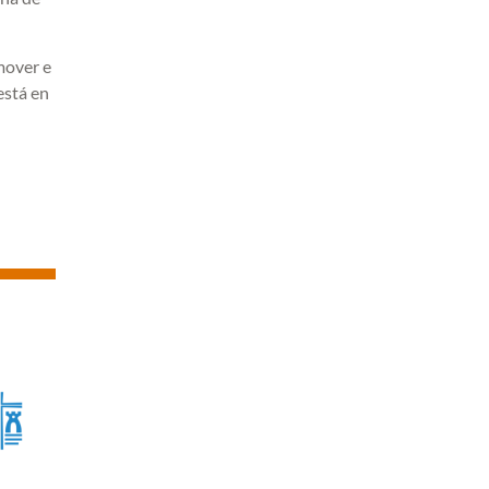
mover e
está en