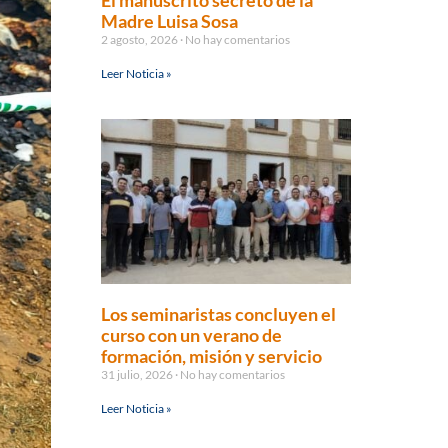
El manuscrito secreto de la
Madre Luisa Sosa
2 agosto, 2026
No hay comentarios
Leer Noticia »
Los seminaristas concluyen el
curso con un verano de
formación, misión y servicio
31 julio, 2026
No hay comentarios
Leer Noticia »