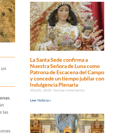
La Santa Sede confirma a
Nuestra Señora de Luna como
e un
Patrona de Escacena del Campo
y concede un tiempo jubilar con
Indulgencia Plenaria
30 julio, 2026
No hay comentarios
sonas
.
Leer Noticia »
ón
e las
rsonas