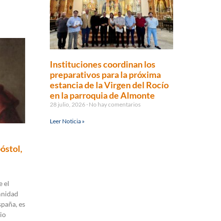
Instituciones coordinan los
preparativos para la próxima
estancia de la Virgen del Rocío
en la parroquia de Almonte
28 julio, 2026
No hay comentarios
Leer Noticia »
óstol,
 el
mnidad
spaña, es
io