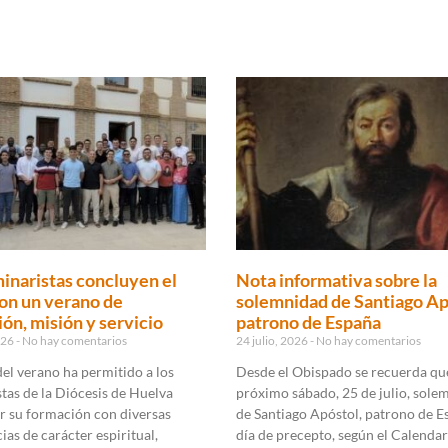
inaristas concluyen el
Nota informativa sobre la
on un verano de
solemnidad de Santiago Ap
ón, misión y servicio
patrono de España
2026
No hay comentarios
24 julio, 2026
No hay comentarios
 del verano ha permitido a los
Desde el Obispado se recuerda que
tas de la Diócesis de Huelva
próximo sábado, 25 de julio, sole
r su formación con diversas
de Santiago Apóstol, patrono de E
ias de carácter espiritual,
día de precepto, según el Calendar