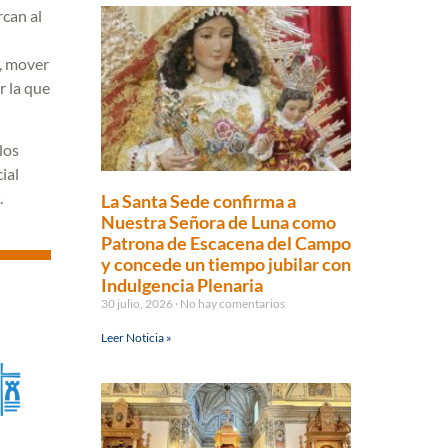
rcan al
r, mover
r la que
los
ial
.
La Santa Sede confirma a
Nuestra Señora de Luna como
Patrona de Escacena del Campo
y concede un tiempo jubilar con
Indulgencia Plenaria
30 julio, 2026
No hay comentarios
Leer Noticia »