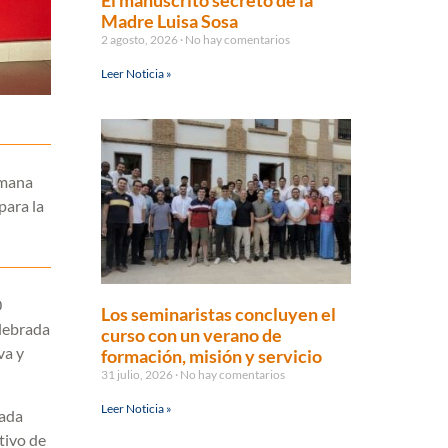
El manuscrito secreto de la
Madre Luisa Sosa
2 agosto, 2026
No hay comentarios
Leer Noticia »
emana
para la
0
Los seminaristas concluyen el
elebrada
curso con un verano de
va y
formación, misión y servicio
31 julio, 2026
No hay comentarios
Leer Noticia »
sada
tivo de