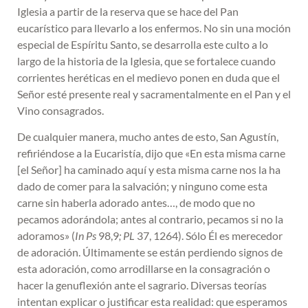
Iglesia a partir de la reserva que se hace del Pan
eucarístico para llevarlo a los enfermos. No sin una moción
especial de Espíritu Santo, se desarrolla este culto a lo
largo de la historia de la Iglesia, que se fortalece cuando
corrientes heréticas en el medievo ponen en duda que el
Señor esté presente real y sacramentalmente en el Pan y el
Vino consagrados.
De cualquier manera, mucho antes de esto, San Agustín,
refiriéndose a la Eucaristía, dijo que «En esta misma carne
[el Señor] ha caminado aquí y esta misma carne nos la ha
dado de comer para la salvación; y ninguno come esta
carne sin haberla adorado antes…, de modo que no
pecamos adorándola; antes al contrario, pecamos si no la
adoramos» (
I
n Ps
98,9
; PL
37, 1264). Sólo Él es merecedor
de adoración. Últimamente se están perdiendo signos de
esta adoración, como arrodillarse en la consagración o
hacer la genuflexión ante el sagrario. Diversas teorías
intentan explicar o justificar esta realidad: que esperamos