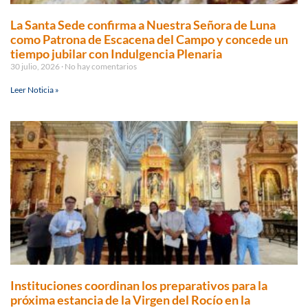
La Santa Sede confirma a Nuestra Señora de Luna
como Patrona de Escacena del Campo y concede un
tiempo jubilar con Indulgencia Plenaria
30 julio, 2026
No hay comentarios
Leer Noticia »
Instituciones coordinan los preparativos para la
próxima estancia de la Virgen del Rocío en la