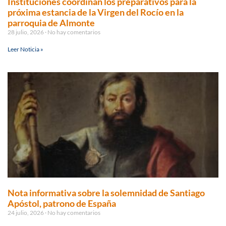
Instituciones coordinan los preparativos para la
próxima estancia de la Virgen del Rocío en la
parroquia de Almonte
28 julio, 2026
No hay comentarios
Leer Noticia »
Nota informativa sobre la solemnidad de Santiago
Apóstol, patrono de España
24 julio, 2026
No hay comentarios