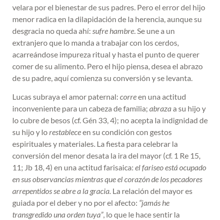
velara por el bienestar de sus padres. Pero el error del hijo
menor radica en la dilapidación de la herencia, aunque su
desgracia no queda ahí:
sufre hambre
. Se une a un
extranjero que lo manda a trabajar con los cerdos,
acarreándose impureza ritual y hasta el punto de querer
comer de su alimento. Pero el hijo piensa, desea el abrazo
de su padre, aquí comienza su conversión y se levanta.
Lucas subraya el amor paternal:
corre
en una actitud
inconveniente para un cabeza de familia;
abraza
a su hijo y
lo cubre de besos (cf. Gén 33, 4); no acepta la indignidad de
su hijo y lo
restablece
en su condición con gestos
espirituales y materiales. La fiesta para celebrar la
conversión del menor desata la ira del mayor (cf. 1 Re 15,
11; Jb 18, 4) en una actitud farisaica:
el fariseo está ocupado
en sus observancias mientras que el corazón de los pecadores
arrepentidos se abre a la gracia.
La relación del mayor es
guiada por el deber y no por el afecto:
“jamás he
transgredido una orden tuya”
, lo que le hace sentir la