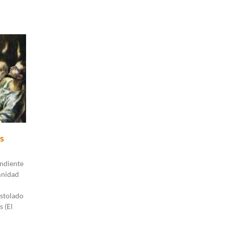
s
ndiente
mnidad
stolado
s (El