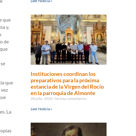
ue
Leer Noticia »
re que
sa y,
s
no de
 que
 se
Instituciones coordinan los
preparativos para la próxima
cia que
estancia de la Virgen del Rocío
 vez
en la parroquia de Almonte
que
28 julio, 2026
No hay comentarios
Leer Noticia »
es. La
ropias