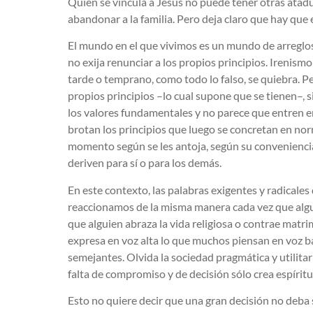
Quien se vincula a Jesús no puede tener otras atadu
abandonar a la familia. Pero deja claro que hay que 
El mundo en el que vivimos es un mundo de arreglos
no exija renunciar a los propios principios. Irenismo s
tarde o temprano, como todo lo falso, se quiebra. Pe
propios principios –lo cual supone que se tienen–, s
los valores fundamentales y no parece que entren en
brotan los principios que luego se concretan en no
momento según se les antoja, según su conveniencia, 
deriven para sí o para los demás.
En este contexto, las palabras exigentes y radicale
reaccionamos de la misma manera cada vez que alg
que alguien abraza la vida religiosa o contrae matr
expresa en voz alta lo que muchos piensan en voz 
semejantes. Olvida la sociedad pragmática y utilitar
falta de compromiso y de decisión sólo crea espírit
Esto no quiere decir que una gran decisión no deba s