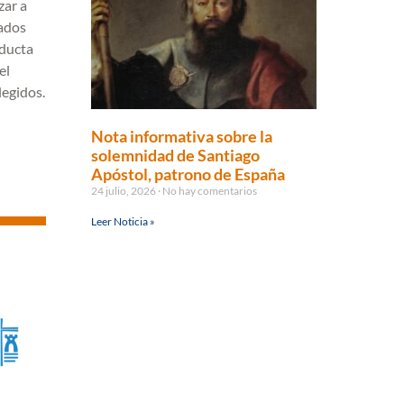
zar a
zados
nducta
el
legidos.
Nota informativa sobre la
solemnidad de Santiago
Apóstol, patrono de España
24 julio, 2026
No hay comentarios
Leer Noticia »