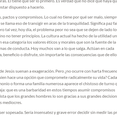
ras. Él tiene que ser lo primero. Es verdad que no dice que haya q
estar dispuesto a hacerlo.
, pactos y compromisos. Lo cual no tiene por qué ser malo, siemp
e llama eso de transigir en aras de la tranquilidad. Significa paz fal
ro tal vez, hoy día, el problema peor no sea que se dejen de lado lo
ino no tener principios. La cultura actual ha hecho de la utilidad u
 esa categoría los valores éticos y morales que son la fuente de la
rmas de conducta. Hoy muchos van a lo que salga. Actúan en cada
beneficio o disfrute, sin importarle las consecuencias que de ello
s de Jesús suenan a exageración. Pero ¿no ocurre con harta frecuen
uien hace una opción que compromete radicalmente su vida? Cada
imonio o forma una familia numerosa aparece el chistoso de turno 
baja: que es una barbaridad en estos tiempos asumir compromisos
ista que los grandes hombres lo son gracias a sus grandes decision
us mediocres.
er sopesada. Sería insensatez y grave error decidir sin medir las p