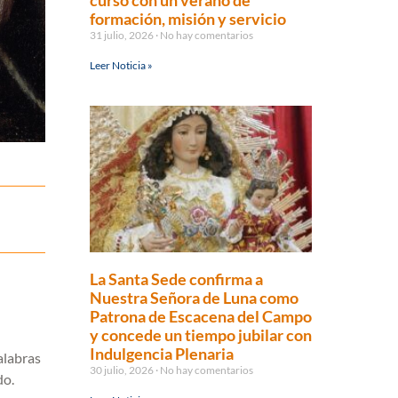
curso con un verano de
formación, misión y servicio
31 julio, 2026
No hay comentarios
Leer Noticia »
La Santa Sede confirma a
Nuestra Señora de Luna como
Patrona de Escacena del Campo
y concede un tiempo jubilar con
Indulgencia Plenaria
alabras
30 julio, 2026
No hay comentarios
do.