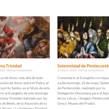
ma Trinidad
Solemnidad de Pentecosté
2026
No hay comentarios
21 mayo, 2026
No hay comentarios
Luz de Amor más allá de todo.
Comentario al Evangelio correspo
unión de Amor entre el Padre, el
a este domingo, 24 de mayo, Sole
Espíritu Santo», es el título de este
de Pentecostés, realizado por la
io al Evangelio de este domingo
Delegación Diocesana para el Apo
tísima Trinidad realizado por Ias
de los Laicos. | Imagen: Pentecosté
de Belén, de la Asunción de la
Greco. Museo del Prado)
S. Bruno. | La Santísima Trinidad.