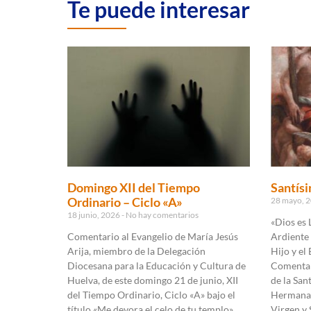
Te puede interesar
Domingo XII del Tiempo
Santísi
Ordinario – Ciclo «A»
28 mayo, 
18 junio, 2026
No hay comentarios
«Dios es 
Comentario al Evangelio de María Jesús
Ardiente 
Arija, miembro de la Delegación
Hijo y el 
Diocesana para la Educación y Cultura de
Comentar
Huelva, de este domingo 21 de junio, XII
de la San
del Tiempo Ordinario, Ciclo «A» bajo el
Hermanas 
título «Me devora el celo de tu templo».
Virgen y 