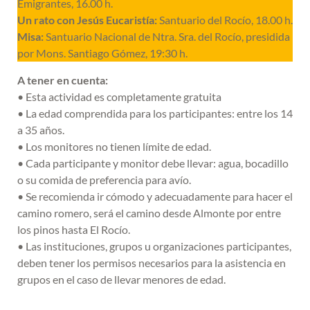
Emigrantes, 16.00 h.
Un rato con Jesús Eucaristía:
Santuario del Rocío, 18.00 h.
Misa:
Santuario Nacional de Ntra. Sra. del Rocío, presidida
por Mons. Santiago Gómez, 19:30 h.
A tener en cuenta:
• Esta actividad es completamente gratuita
• La edad comprendida para los participantes: entre los 14
a 35 años.
• Los monitores no tienen límite de edad.
• Cada participante y monitor debe llevar: agua, bocadillo
o su comida de preferencia para avío.
• Se recomienda ir cómodo y adecuadamente para hacer el
camino romero, será el camino desde Almonte por entre
los pinos hasta El Rocío.
• Las instituciones, grupos u organizaciones participantes,
deben tener los permisos necesarios para la asistencia en
grupos en el caso de llevar menores de edad.