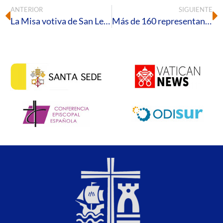
ANTERIOR
SIGUIENTE
La Misa votiva de San Leandro y el acto de imposición de la distinción diocesana Pro Onubense Ecclesia centran la celebración en honor al patrón de la Diócesis de Huelva
Más de 160 representantes de hermandades y cofradías participan en el primer encuentro del Arciprestazgo de la Costa