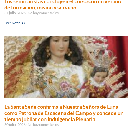
Los seminaristas concluyen el curso con un verano
de formación, misión y servicio
31 julio, 2026
No hay comentarios
Leer Noticia »
La Santa Sede confirma a Nuestra Señora de Luna
como Patrona de Escacena del Campo y concede un
tiempo jubilar con Indulgencia Plenaria
30 julio, 2026
No hay comentarios