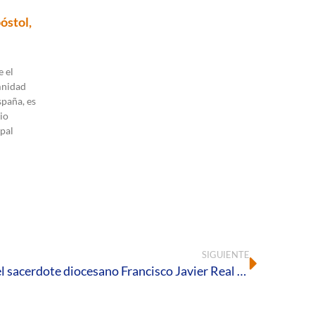
óstol,
 el
mnidad
spaña, es
io
pal
SIGUIENTE
Publicada la tesis doctoral del sacerdote diocesano Francisco Javier Real sobre “Redes sociales y experiencia relacional. Una propuesta de cibermoral basada en la comunión”