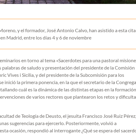
Moreno, y el formador, José Antonio Calvo, han asistido a esta cita
, en Madrid, entre los días 4 y 6 de noviembre
eminarios en torno al tema «Sacerdotes para una pastoral misioner
 palabras de saludo y presentación del presidente de la Comisión
c Vives i Sicília, y del presidente de la Subcomisión para los
inició la primera ponencia, en la que el secretario de la Congreg
allando cuál es la dinámica de las distintas etapas en la formación
tervenciones de varios rectores que plantearon los retos y dificult
acultad de Teología de Deusto, el jesuita Francisco José Ruiz Pérez
gunas sugerencias para ejercerlo. Posteriormente, volvió a
esta ocasión, respondió al interrogante ¿Qué se espera del sacerd