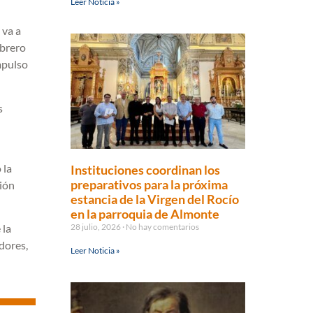
Leer Noticia »
 va a
ebrero
mpulso
s
 la
Instituciones coordinan los
preparativos para la próxima
ión
estancia de la Virgen del Rocío
en la parroquia de Almonte
28 julio, 2026
No hay comentarios
 la
dores,
Leer Noticia »