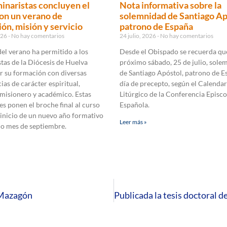
inaristas concluyen el
Nota informativa sobre la
on un verano de
solemnidad de Santiago Ap
ón, misión y servicio
patrono de España
2026
No hay comentarios
24 julio, 2026
No hay comentarios
 del verano ha permitido a los
Desde el Obispado se recuerda que
tas de la Diócesis de Huelva
próximo sábado, 25 de julio, sole
r su formación con diversas
de Santiago Apóstol, patrono de E
ias de carácter espiritual,
día de precepto, según el Calendar
 misionero y académico. Estas
Litúrgico de la Conferencia Episco
es ponen el broche final al curso
Española.
 inicio de un nuevo año formativo
Leer más »
mo mes de septiembre.
n Mazagón