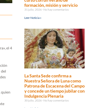
curso con un verano de
formación, misión y servicio
31 julio, 2026
No hay comentarios
Leer Noticia »
a», el 4
ación
 del
La Santa Sede confirma a
ades
Nuestra Señora de Luna como
Patrona de Escacena del Campo
y concede un tiempo jubilar con
, quien
Indulgencia Plenaria
30 julio, 2026
No hay comentarios
ote