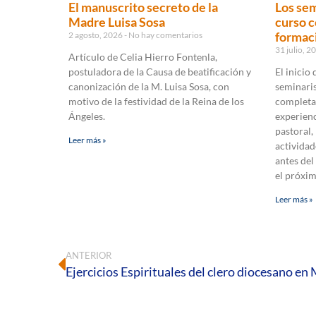
El manuscrito secreto de la
Los sem
Madre Luisa Sosa
curso c
formaci
2 agosto, 2026
No hay comentarios
31 julio, 
Artículo de Celia Hierro Fontenla,
postuladora de la Causa de beatificación y
El inicio
canonización de la M. Luisa Sosa, con
seminaris
motivo de la festividad de la Reina de los
completa
Ángeles.
experienc
pastoral,
Leer más »
actividad
antes del
el próxi
Leer más »
ANTERIOR
Ejercicios Espirituales del clero diocesano e