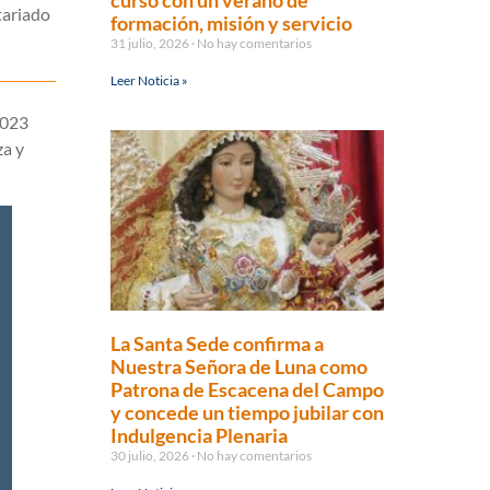
curso con un verano de
tariado
formación, misión y servicio
31 julio, 2026
No hay comentarios
Leer Noticia »
2023
za y
La Santa Sede confirma a
Nuestra Señora de Luna como
Patrona de Escacena del Campo
y concede un tiempo jubilar con
Indulgencia Plenaria
30 julio, 2026
No hay comentarios