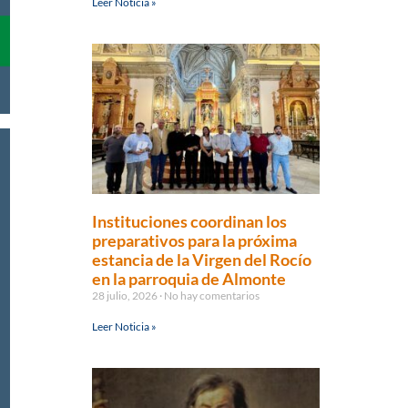
Leer Noticia »
Instituciones coordinan los
preparativos para la próxima
estancia de la Virgen del Rocío
en la parroquia de Almonte
28 julio, 2026
No hay comentarios
Leer Noticia »