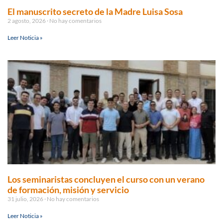
El manuscrito secreto de la Madre Luisa Sosa
2 agosto, 2026
No hay comentarios
Leer Noticia »
Los seminaristas concluyen el curso con un verano
de formación, misión y servicio
31 julio, 2026
No hay comentarios
Leer Noticia »