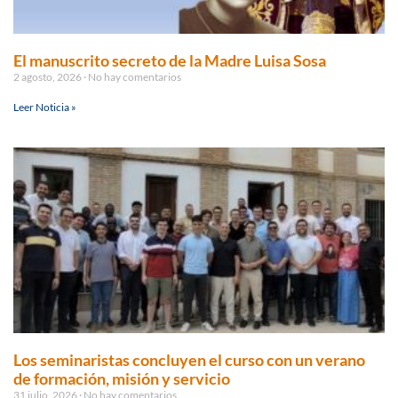
El manuscrito secreto de la Madre Luisa Sosa
2 agosto, 2026
No hay comentarios
Leer Noticia »
Los seminaristas concluyen el curso con un verano
de formación, misión y servicio
31 julio, 2026
No hay comentarios