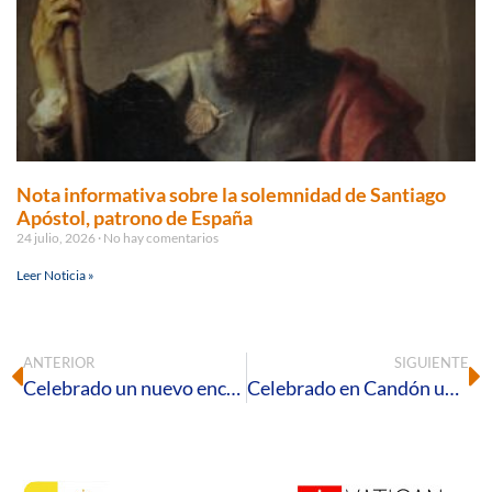
Nota informativa sobre la solemnidad de Santiago
Apóstol, patrono de España
24 julio, 2026
No hay comentarios
Leer Noticia »
ANTERIOR
SIGUIENTE
Celebrado un nuevo encuentro de jóvenes para la JMJ
Celebrado en Candón un nuevo Encuentro en la Esperanza del Movimiento de Cursilllos de Cristiandad