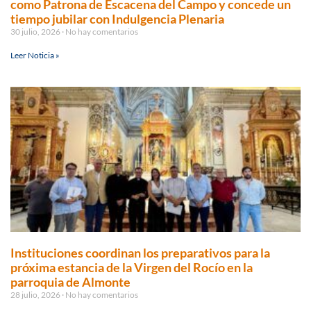
como Patrona de Escacena del Campo y concede un
tiempo jubilar con Indulgencia Plenaria
30 julio, 2026
No hay comentarios
Leer Noticia »
Instituciones coordinan los preparativos para la
próxima estancia de la Virgen del Rocío en la
parroquia de Almonte
28 julio, 2026
No hay comentarios