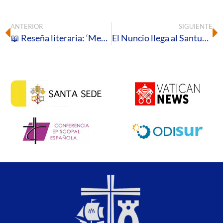
ANTERIOR
SIGUIENTE
📖 Reseña literaria: ‘Mes del Sagrado Corazón de Jesús’ de María del Sagrado Bernaud
El Nuncio llega al Santuario de la Virgen del Rocío y reza ante la Blanca Paloma