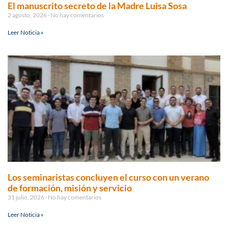
El manuscrito secreto de la Madre Luisa Sosa
2 agosto, 2026
No hay comentarios
Leer Noticia »
Los seminaristas concluyen el curso con un verano
de formación, misión y servicio
31 julio, 2026
No hay comentarios
Leer Noticia »