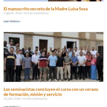
El manuscrito secreto de la Madre Luisa Sosa
2 agosto, 2026
No hay comentarios
Leer Noticia »
Los seminaristas concluyen el curso con un verano
de formación, misión y servicio
31 julio, 2026
No hay comentarios
Leer Noticia »