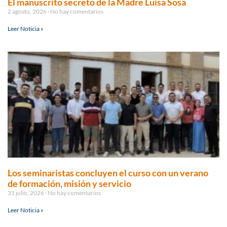
El manuscrito secreto de la Madre Luisa Sosa
2 agosto, 2026
No hay comentarios
Leer Noticia »
Los seminaristas concluyen el curso con un verano
de formación, misión y servicio
31 julio, 2026
No hay comentarios
Leer Noticia »