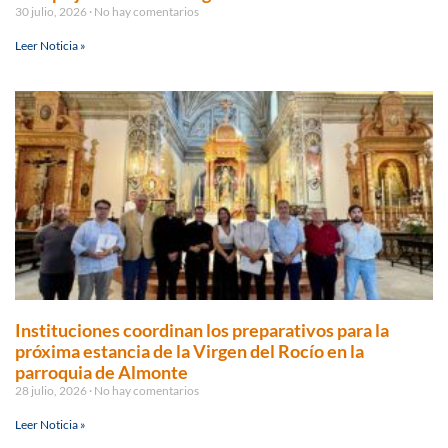
30 julio, 2026
No hay comentarios
Leer Noticia »
Instituciones coordinan los preparativos para la
próxima estancia de la Virgen del Rocío en la
parroquia de Almonte
28 julio, 2026
No hay comentarios
Leer Noticia »