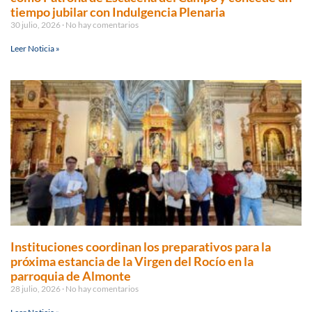
tiempo jubilar con Indulgencia Plenaria
30 julio, 2026
No hay comentarios
Leer Noticia »
Instituciones coordinan los preparativos para la
próxima estancia de la Virgen del Rocío en la
parroquia de Almonte
28 julio, 2026
No hay comentarios