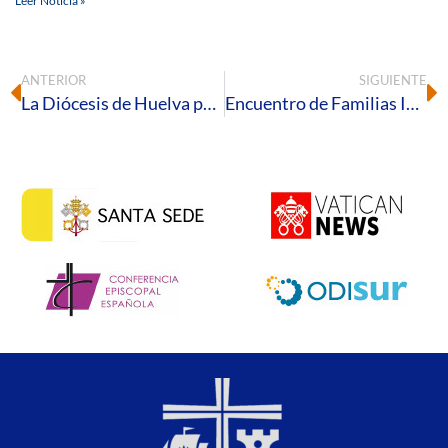
Leer Noticia »
ANTERIOR
SIGUIENTE
La Diócesis de Huelva participa en la beatificación de Manuel González-Serna y 19 compañeros mártires en Sevilla
Encuentro de Familias Ignacianas Onubenses en Mazagón