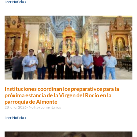
Leer Noticia »
Instituciones coordinan los preparativos para la
próxima estancia de la Virgen del Rocío en la
parroquia de Almonte
28 julio, 2026
No hay comentarios
Leer Noticia »