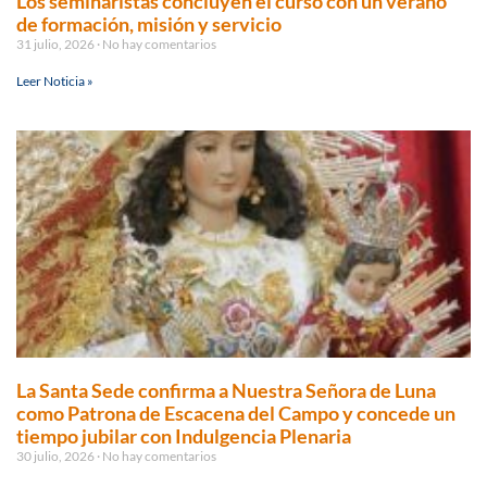
Los seminaristas concluyen el curso con un verano
de formación, misión y servicio
31 julio, 2026
No hay comentarios
Leer Noticia »
La Santa Sede confirma a Nuestra Señora de Luna
como Patrona de Escacena del Campo y concede un
tiempo jubilar con Indulgencia Plenaria
30 julio, 2026
No hay comentarios