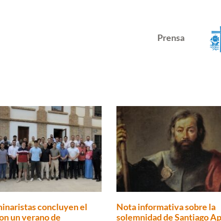
Prensa
inaristas concluyen el
Nota informativa sobre la
on un verano de
solemnidad de Santiago Ap