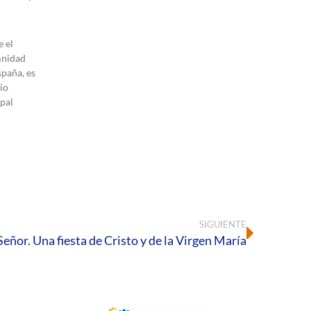
 el
mnidad
spaña, es
io
pal
SIGUIENTE
eñor. Una fiesta de Cristo y de la Virgen María