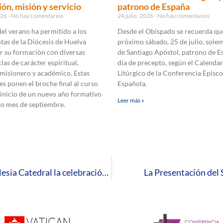
ón, misión y servicio
patrono de España
2026
No hay comentarios
24 julio, 2026
No hay comentarios
 del verano ha permitido a los
Desde el Obispado se recuerda que
tas de la Diócesis de Huelva
próximo sábado, 25 de julio, sole
r su formación con diversas
de Santiago Apóstol, patrono de E
ias de carácter espiritual,
día de precepto, según el Calendar
 misionero y académico. Estas
Litúrgico de la Conferencia Episco
es ponen el broche final al curso
Española.
 inicio de un nuevo año formativo
Leer más »
mo mes de septiembre.
2 de febrero: el Obispo presidirá en la Santa Iglesia Catedral la celebración de la Jornada de la Vida Consagrada
La Presentación del S