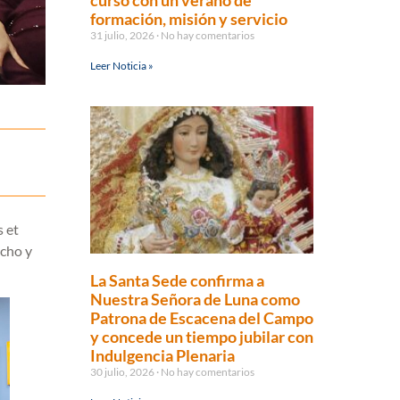
curso con un verano de
formación, misión y servicio
31 julio, 2026
No hay comentarios
Leer Noticia »
s et
echo y
La Santa Sede confirma a
Nuestra Señora de Luna como
Patrona de Escacena del Campo
y concede un tiempo jubilar con
Indulgencia Plenaria
30 julio, 2026
No hay comentarios