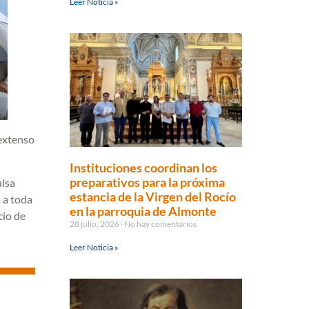
Leer Noticia »
 extenso
Instituciones coordinan los
preparativos para la próxima
ulsa
estancia de la Virgen del Rocío
a a toda
en la parroquia de Almonte
cio de
28 julio, 2026
No hay comentarios
Leer Noticia »