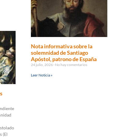
Nota informativa sobre la
solemnidad de Santiago
Apóstol, patrono de España
24 julio, 2026
No hay comentarios
Leer Noticia »
s
ndiente
mnidad
stolado
s (El