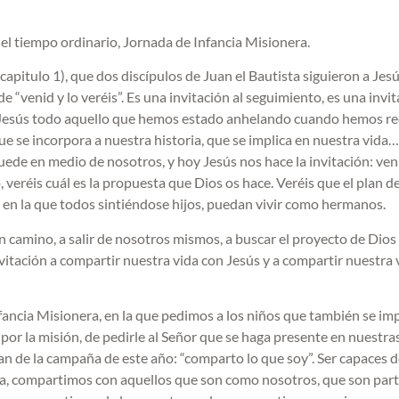
l tiempo ordinario, Jornada de Infancia Misionera.
apitulo 1), que dos discípulos de Juan el Bautista siguieron a Jesú
 “venid y lo veréis”. Es una invitación al seguimiento, es una invit
en Jesús todo aquello que hemos estado anhelando cuando hemos re
ue se incorpora a nuestra historia, que se implica en nuestra vida…
de en medio de nosotros, y hoy Jesús nos hace la invitación: ven
 veréis cuál es la propuesta que Dios os hace. Veréis que el plan d
 en la que todos sintiéndose hijos, puedan vivir como hermanos.
en camino, a salir de nosotros mismos, a buscar el proyecto de Dios
itación a compartir nuestra vida con Jesús y a compartir nuestra 
nfancia Misionera, en la que pedimos a los niños que también se im
 por la misión, de pedirle al Señor que se haga presente en nuestra
gan de la campaña de este año: “comparto lo que soy”. Ser capaces 
a, compartimos con aquellos que son como nosotros, que son part