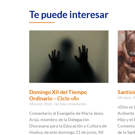
Te puede interesar
Domingo XII del Tiempo
Santísi
Ordinario – Ciclo «A»
28 mayo, 
18 junio, 2026
No hay comentarios
«Dios es 
Comentario al Evangelio de María Jesús
Ardiente 
Arija, miembro de la Delegación
Hijo y el 
Diocesana para la Educación y Cultura de
Comentar
Huelva, de este domingo 21 de junio, XII
de la San