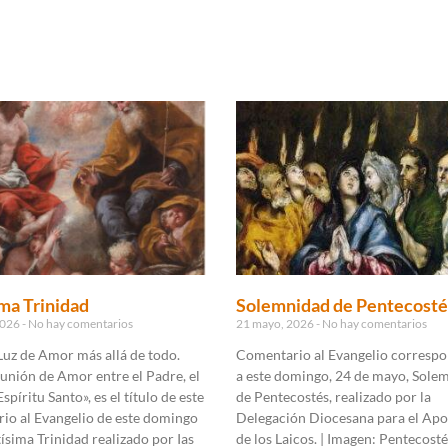
ma Trinidad
Solemnidad de Pentecosté
2026
No hay comentarios
21 mayo, 2026
No hay comentarios
Luz de Amor más allá de todo.
Comentario al Evangelio correspo
unión de Amor entre el Padre, el
a este domingo, 24 de mayo, Sole
Espíritu Santo», es el título de este
de Pentecostés, realizado por la
io al Evangelio de este domingo
Delegación Diocesana para el Apo
tísima Trinidad realizado por Ias
de los Laicos. | Imagen: Pentecosté