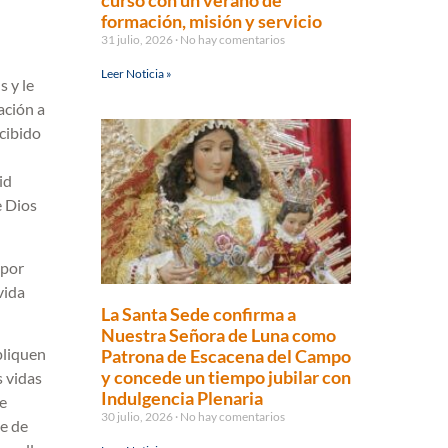
curso con un verano de
formación, misión y servicio
31 julio, 2026
No hay comentarios
Leer Noticia »
s y le
ación a
cibido
id
e Dios
 por
vida
La Santa Sede confirma a
Nuestra Señora de Luna como
pliquen
Patrona de Escacena del Campo
y concede un tiempo jubilar con
s vidas
Indulgencia Plenaria
de
30 julio, 2026
No hay comentarios
e de