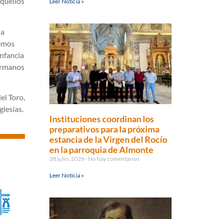
aquellos
Leer Noticia »
ña
hemos
Infancia
hermanos
el Toro,
glesias.
Instituciones coordinan los
preparativos para la próxima
estancia de la Virgen del Rocío
en la parroquia de Almonte
28 julio, 2026
No hay comentarios
Leer Noticia »