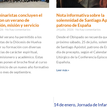
inaristas concluyen el
Nota informativa sobre la
on un verano de
solemnidad de Santiago Ap
ón, misión y servicio
patrono de España
2026
No hay comentarios
24 julio, 2026
No hay comentarios
 del verano ha permitido a los
Desde el Obispado se recuerda que
tas de la Diócesis de Huelva
próximo sábado, 25 de julio, sole
r su formación con diversas
de Santiago Apóstol, patrono de E
ias de carácter espiritual,
día de precepto, según el Calendar
 misionero y académico. Estas
Litúrgico de la Conferencia Episco
es ponen el broche final al curso
Española.
 inicio de un nuevo año formativo
Leer más »
mo mes de septiembre.