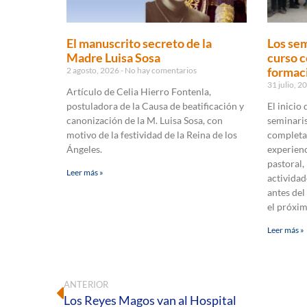
El manuscrito secreto de la
Los sem
Madre Luisa Sosa
curso c
formaci
2 agosto, 2026
No hay comentarios
31 julio, 
Artículo de Celia Hierro Fontenla,
postuladora de la Causa de beatificación y
El inicio
canonización de la M. Luisa Sosa, con
seminaris
motivo de la festividad de la Reina de los
completa
Ángeles.
experienc
pastoral,
Leer más »
actividad
antes del
el próxi
Leer más »
ANTERIOR
Los Reyes Magos van al Hospital