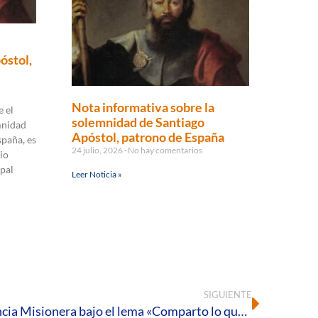
óstol,
Nota informativa sobre la
 el
solemnidad de Santiago
mnidad
Apóstol, patrono de España
spaña, es
24 julio, 2026
No hay comentarios
io
pal
Leer Noticia »
SIGUIENTE
14 de enero, Jornada de Infancia Misionera bajo el lema «Comparto lo que soy»