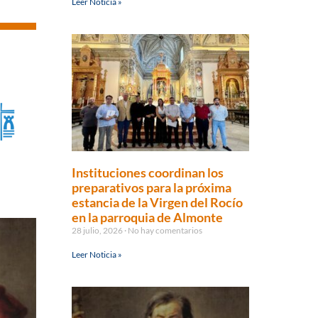
Leer Noticia »
Instituciones coordinan los
preparativos para la próxima
estancia de la Virgen del Rocío
en la parroquia de Almonte
28 julio, 2026
No hay comentarios
Leer Noticia »