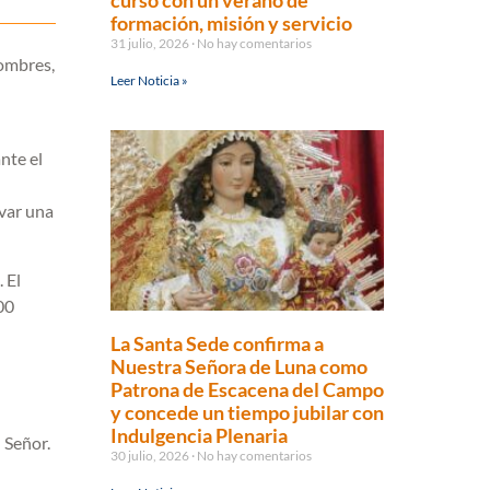
curso con un verano de
formación, misión y servicio
31 julio, 2026
No hay comentarios
hombres,
Leer Noticia »
l
nte el
ivar una
 El
00
La Santa Sede confirma a
Nuestra Señora de Luna como
Patrona de Escacena del Campo
y concede un tiempo jubilar con
Indulgencia Plenaria
 Señor.
30 julio, 2026
No hay comentarios