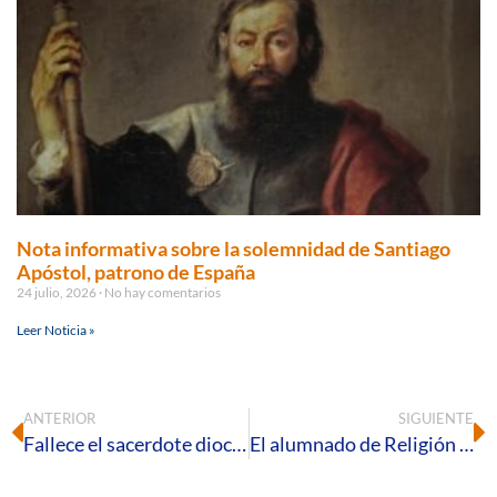
Nota informativa sobre la solemnidad de Santiago
Apóstol, patrono de España
24 julio, 2026
No hay comentarios
Leer Noticia »
ANTERIOR
SIGUIENTE
Fallece el sacerdote diocesano Ángel Manuel Rodríguez Castillo
El alumnado de Religión se acercará a las hermandades de Semana Santa de Huelva