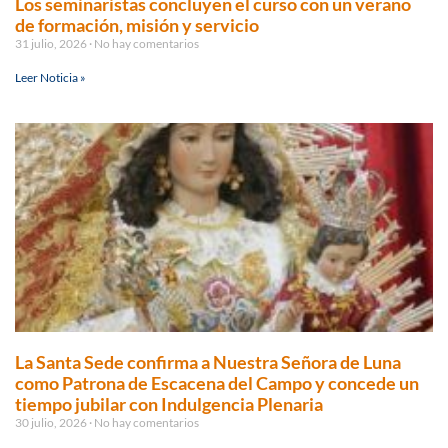
Los seminaristas concluyen el curso con un verano
de formación, misión y servicio
31 julio, 2026
No hay comentarios
Leer Noticia »
La Santa Sede confirma a Nuestra Señora de Luna
como Patrona de Escacena del Campo y concede un
tiempo jubilar con Indulgencia Plenaria
30 julio, 2026
No hay comentarios