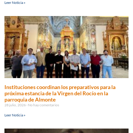
Leer Noticia »
Instituciones coordinan los preparativos para la
próxima estancia de la Virgen del Rocío en la
parroquia de Almonte
28 julio, 2026
No hay comentarios
Leer Noticia »