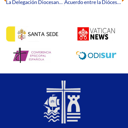
La Delegación Diocesana de Medios de Comunicación acude al encuentro anual de Odisur
Acuerdo entre la Diócesis de Huelva y el Ayuntamiento de Manzanilla sobre la gestión del cementerio