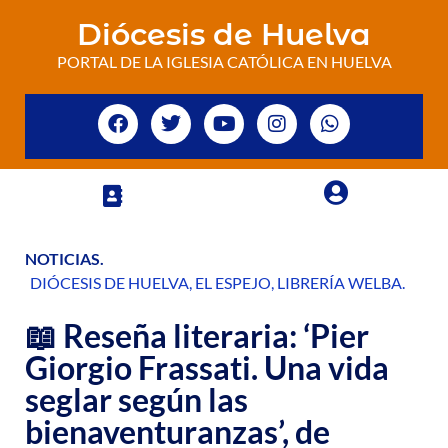
Diócesis de Huelva
PORTAL DE LA IGLESIA CATÓLICA EN HUELVA
NOTICIAS
.
DIÓCESIS DE HUELVA
,
EL ESPEJO
,
LIBRERÍA WELBA
.
📖 Reseña literaria: ‘Pier
Giorgio Frassati. Una vida
seglar según las
bienaventuranzas’, de