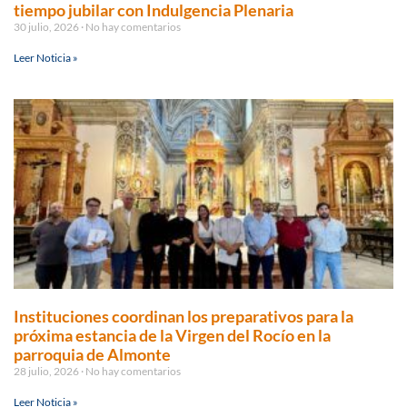
tiempo jubilar con Indulgencia Plenaria
30 julio, 2026
No hay comentarios
Leer Noticia »
Instituciones coordinan los preparativos para la
próxima estancia de la Virgen del Rocío en la
parroquia de Almonte
28 julio, 2026
No hay comentarios
Leer Noticia »