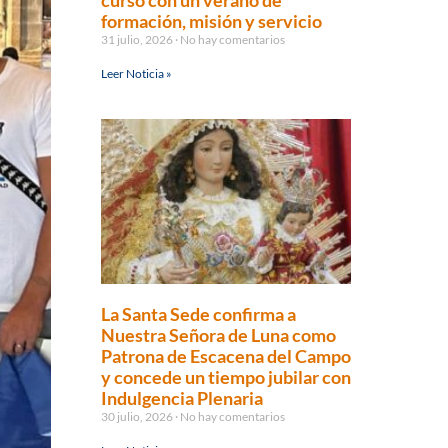
curso con un verano de
formación, misión y servicio
31 julio, 2026
No hay comentarios
Leer Noticia »
La Santa Sede confirma a
Nuestra Señora de Luna como
Patrona de Escacena del Campo
y concede un tiempo jubilar con
Indulgencia Plenaria
30 julio, 2026
No hay comentarios