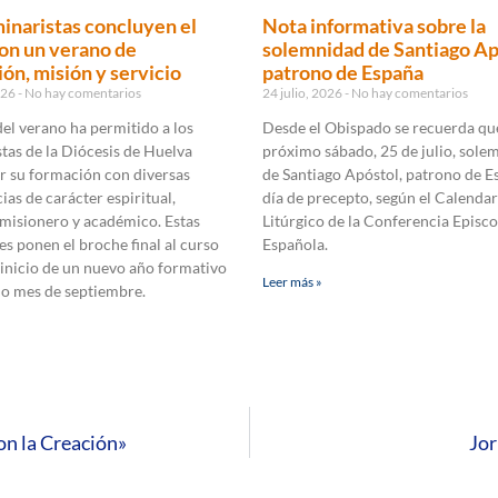
inaristas concluyen el
Nota informativa sobre la
on un verano de
solemnidad de Santiago Ap
ón, misión y servicio
patrono de España
2026
No hay comentarios
24 julio, 2026
No hay comentarios
 del verano ha permitido a los
Desde el Obispado se recuerda que
tas de la Diócesis de Huelva
próximo sábado, 25 de julio, sole
r su formación con diversas
de Santiago Apóstol, patrono de E
ias de carácter espiritual,
día de precepto, según el Calendar
 misionero y académico. Estas
Litúrgico de la Conferencia Episco
es ponen el broche final al curso
Española.
 inicio de un nuevo año formativo
Leer más »
mo mes de septiembre.
on la Creación»
Jor