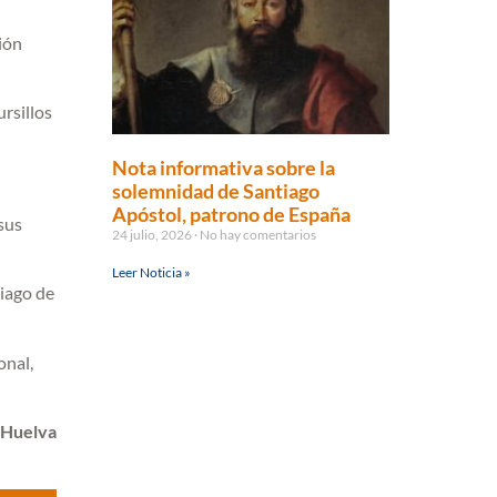
ión
rsillos
Nota informativa sobre la
solemnidad de Santiago
Apóstol, patrono de España
sus
24 julio, 2026
No hay comentarios
Leer Noticia »
tiago de
onal,
 Huelva