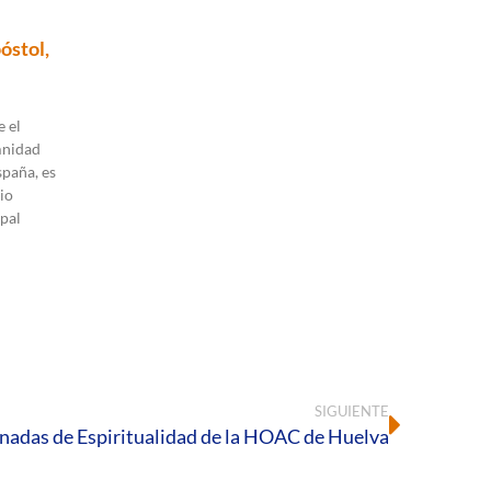
óstol,
 el
mnidad
spaña, es
io
pal
SIGUIENTE
nadas de Espiritualidad de la HOAC de Huelva