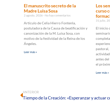
El manuscrito secreto de la
Los sem
Madre Luisa Sosa
curso c
formaci
2 agosto, 2026
No hay comentarios
31 julio, 
Artículo de Celia Hierro Fontenla,
postuladora de la Causa de beatificación y
El inicio
canonización de la M. Luisa Sosa, con
seminaris
motivo de la festividad de la Reina de los
completa
Ángeles.
experienc
pastoral,
Leer más »
actividad
antes del
el próxi
Leer más »
ANTERIOR
Tiempo de la Creación: «Esperanzar y actuar c