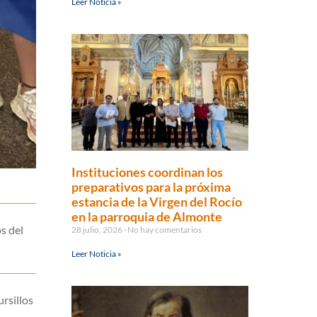
Leer Noticia »
Instituciones coordinan los
preparativos para la próxima
estancia de la Virgen del Rocío
en la parroquia de Almonte
s del
28 julio, 2026
No hay comentarios
Leer Noticia »
rsillos