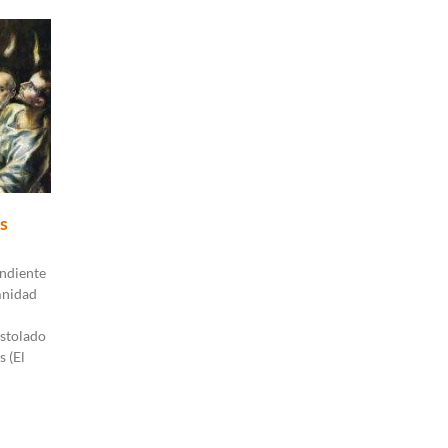
s
ndiente
mnidad
stolado
s (El