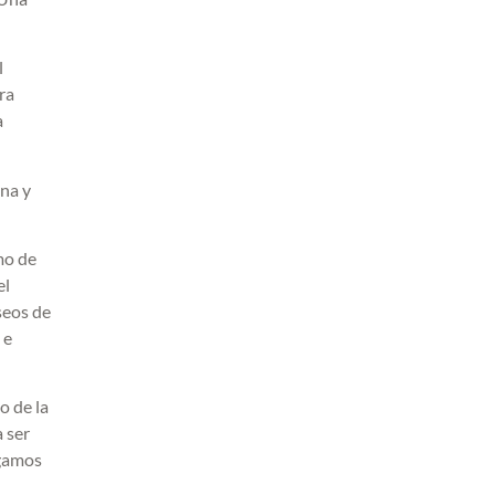
l
ra
a
ina y
mo de
el
seos de
 e
o de la
a ser
ngamos