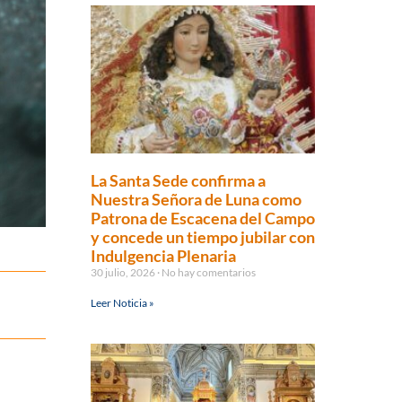
La Santa Sede confirma a
Nuestra Señora de Luna como
Patrona de Escacena del Campo
y concede un tiempo jubilar con
Indulgencia Plenaria
30 julio, 2026
No hay comentarios
Leer Noticia »