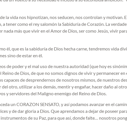
e la vida nos hipnotizan, nos seducen, nos controlan y motivan. E
o, a tener como el rey salomón la Sabiduría de Corazón. La verdade
r nada más que vivir en el Amor de Dios, ser como Jesús, vivir par
o él, que es la sabiduría de Dios hecha carne, tendremos vida div
es sino de estar en él.
eos de poder y el mal uso de nuestra autoridad (que hoy es sinóni
 Reino de Dios, de que no somos dignos de vivir y permanecer en 
os capaces de desprendernos de nosotros mismos, de nuestros de
del otro, utilizar a los demás, mentir y engañar, hacer daño al otro
os y servidores del Maligno enemigo del Reino de Dios.
conceda un CORAZON SENSATO, y así podamos avanzar en el camin
felices y de dar gloria a Dios. Que aprendamos a dejar de poseer par
s instrumentos de su Paz, para que así, donde falte… nosotros po