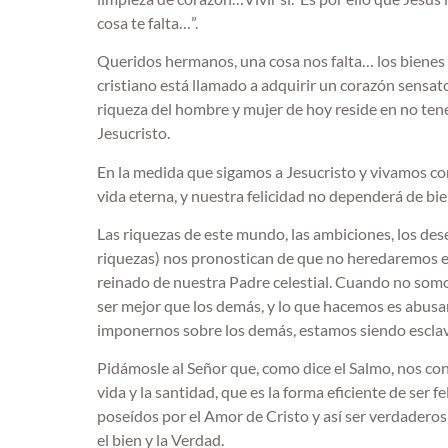
cosa te falta…”.
Queridos hermanos, una cosa nos falta… los bienes d
cristiano está llamado a adquirir un corazón sensat
riqueza del hombre y mujer de hoy reside en no tene
Jesucristo.
En la medida que sigamos a Jesucristo y vivamos com
vida eterna, y nuestra felicidad no dependerá de bien
Las riquezas de este mundo, las ambiciones, los des
riquezas) nos pronostican de que no heredaremos el
reinado de nuestra Padre celestial. Cuando no som
ser mejor que los demás, y lo que hacemos es abusar 
imponernos sobre los demás, estamos siendo esclav
Pidámosle al Señor que, como dice el Salmo, nos 
vida y la santidad, que es la forma eficiente de ser 
poseídos por el Amor de Cristo y así ser verdadero
el bien y la Verdad.