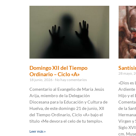
Domingo XII del Tiempo
Santísi
Ordinario – Ciclo «A»
28 mayo, 
18 junio, 2026
No hay comentarios
«Dios es 
Comentario al Evangelio de María Jesús
Ardiente 
Arija, miembro de la Delegación
Hijo y el 
Diocesana para la Educación y Cultura de
Comentar
Huelva, de este domingo 21 de junio, XII
de la San
del Tiempo Ordinario, Ciclo «A» bajo el
Hermanas 
título «Me devora el celo de tu templo».
Virgen y 
Siglo XVI
Leer más »
cm. Muse