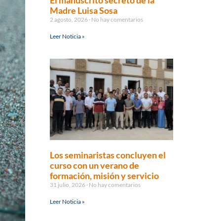
El manuscrito secreto de la
Madre Luisa Sosa
2 agosto, 2026
No hay comentarios
Leer Noticia »
Los seminaristas concluyen el
curso con un verano de
formación, misión y servicio
31 julio, 2026
No hay comentarios
Leer Noticia »