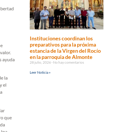
libertad
Instituciones coordinan los
preparativos para la próxima
ne
estancia de la Virgen del Rocío
valor.
en la parroquia de Almonte
os ayuda
28 julio, 2026
No hay comentarios
Leer Noticia »
e la
y el
da
dar
ro que
 da
“Una