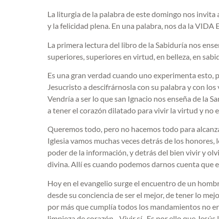
La liturgia de la palabra de este domingo nos invita 
y la felicidad plena. En una palabra, nos da la VID
La primera lectura del libro de la Sabiduría nos e
superiores, superiores en virtud, en belleza, en sa
Es una gran verdad cuando uno experimenta esto, pu
Jesucristo a descifrárnosla con su palabra y con los
Vendría a ser lo que san Ignacio nos enseña de la Sa
a tener el corazón dilatado para vivir la virtud y n
Queremos todo, pero no hacemos todo para alcanzar lo
Iglesia vamos muchas veces detrás de los honores, los
poder de la información, y detrás del bien vivir y ol
divina. Allí es cuando podemos darnos cuenta que en
Hoy en el evangelio surge el encuentro de un hombre
desde su conciencia de ser el mejor, de tener lo me
por más que cumplía todos los mandamientos no era
limpieza de corazón…Vivir sí. Es por ello que Jesús