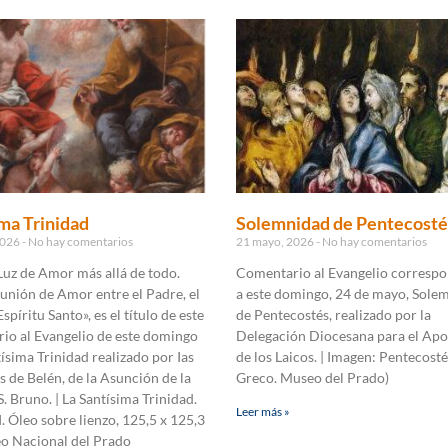
ma Trinidad
Solemnidad de Pentecosté
2026
No hay comentarios
21 mayo, 2026
No hay comentarios
Luz de Amor más allá de todo.
Comentario al Evangelio correspo
unión de Amor entre el Padre, el
a este domingo, 24 de mayo, Sole
Espíritu Santo», es el título de este
de Pentecostés, realizado por la
io al Evangelio de este domingo
Delegación Diocesana para el Apo
tísima Trinidad realizado por Ias
de los Laicos. | Imagen: Pentecosté
de Belén, de la Asunción de la
Greco. Museo del Prado)
S. Bruno. | La Santísima Trinidad.
Leer más »
I. Óleo sobre lienzo, 125,5 x 125,3
o Nacional del Prado