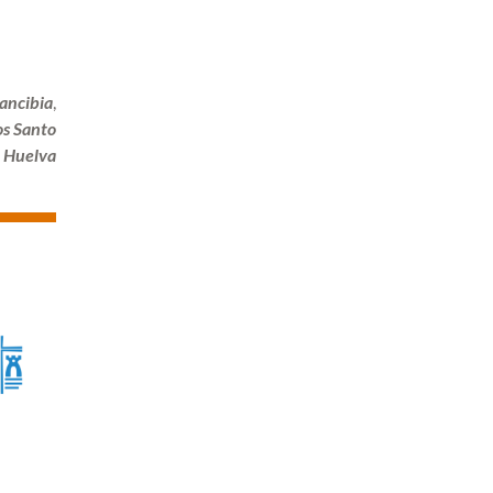
ancibia
,
os Santo
e Huelva