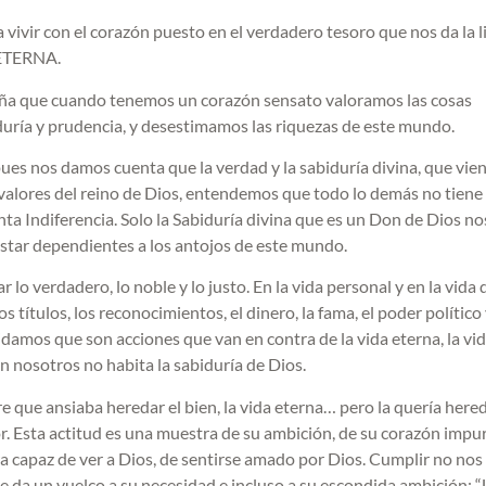
a vivir con el corazón puesto en el verdadero tesoro que nos da la 
A ETERNA.
nseña que cuando tenemos un corazón sensato valoramos las cosas
biduría y prudencia, y desestimamos las riquezas de este mundo.
es nos damos cuenta que la verdad y la sabiduría divina, que vie
 valores del reino de Dios, entendemos que todo lo demás no tiene 
nta Indiferencia. Solo la Sabiduría divina que es un Don de Dios n
o estar dependientes a los antojos de este mundo.
 verdadero, lo noble y lo justo. En la vida personal y en la vida d
 títulos, los reconocimientos, el dinero, la fama, el poder político 
vidamos que son acciones que van en contra de la vida eterna, la vi
 nosotros no habita la sabiduría de Dios.
 que ansiaba heredar el bien, la vida eterna… pero la quería here
jor. Esta actitud es una muestra de su ambición, de su corazón impu
 capaz de ver a Dios, de sentirse amado por Dios. Cumplir no nos
 le da un vuelco a su necesidad e incluso a su escondida ambición: 