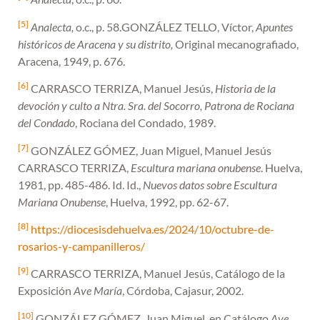
[5]
Analecta,
o.c., p. 58.GONZÁLEZ TELLO, Víctor,
Apuntes
históricos de Aracena y su distrito,
Original mecanografiado,
Aracena, 1949, p. 676.
[6]
CARRASCO TERRIZA, Manuel Jesús,
Historia de la
devoción y culto a Ntra. Sra. del Socorro, Patrona de Rociana
del Condado
, Rociana del Condado, 1989.
[7]
GONZÁLEZ GÓMEZ, Juan Miguel, Manuel Jesús
CARRASCO TERRIZA,
Escultura mariana onubense
. Huelva,
1981, pp. 485-486. Id. Id.,
Nuevos datos sobre Escultura
Mariana Onubense
, Huelva, 1992, pp. 62-67.
[8]
https://diocesisdehuelva.es/2024/10/octubre-de-
rosarios-y-campanilleros/
[9]
CARRASCO TERRIZA, Manuel Jesús, Catálogo de la
Exposición
Ave María
, Córdoba, Cajasur, 2002.
[10]
GONZÁLEZ GÓMEZ, Juan Miguel, en Catálogo
Ave