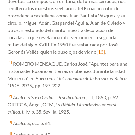
devotos. La composición unitaria, de formas cerradas, nos
remiten a los maestros sevillanos del Renacimiento, de
procedencia castellana, como Juan Bautista Vázquez, y su
círculo, Miguel Adán, Gaspar del Águila, Juan de Oviedo y
otros. El estofado del manto muestra decoración de
rocallas, lo que revela una intervención en la segunda
mitad del siglo XVIII. En 1950 fue restaurada por José
Geronés Vallés, quien le puso ojos de vidrio
[13]
.
[1]
ROMERO MENSAQUE, Carlos José, “Apuntes para una
historia del Rosario en tierras onubenses durante la Edad
Moderna”, en
Baena en el V Centenario de la Provincia Bética
(1515-2015)
, pp. 197-222.
[2]
Analecta Sacri Ordinis Praedicatorum
, t. I, 1893, p. 62.
ORTEGA, Ángel, OFM,
La Rábida. Historia documental
crítica
, t. IV, p. 35. Sevilla, 1925.
[3]
Analecta,
o.c., p. 61.
[4]
Analecta
, o.c., p. 60.