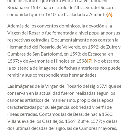
dominicas fue el que Pedro Martín Calvo fundó en
Rociana en 1587, bajo el título de Ntra. Sra. del Socoro,
comunidad que en 1610 fue trasladada a Almonte
[6]
.
Además de los conventos dominicos, la devoción a la
Virgen del Rosario fue fomentada a nivel popular por sus
respectivas cofradías. Documentalmente nos constan la
Hermandad del Rosario, de Valverde, en 1592; de Zufre y
Cumbres de San Bartolomé, en 1593; de Escacena, en
1597; y de Ayamonte e Hinojos en 1598
[7]
. No obstante,
la existencia de imágenes de fechas anteriores nos puede
remitir a sus correspondientes hermandades.
Las imágenes de la Virgen del Rosario del siglo XVI que se
conservan en la actualidad fueron realizadas según los
cánones artísticos del manierismo, propio de la época,
caracterizadas por su elegancia, sobriedad y perfil de
líneas cerradas. Contamos las de Beas, de hacia 1560;
Villanueva de los Castillejos, 1569; Zufre, 1577; y de las
dos últimas décadas del siglo, las de Cumbres Mayores,