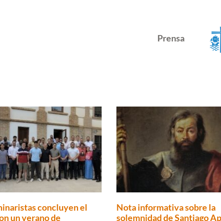
Prensa
inaristas concluyen el
Nota informativa sobre la
on un verano de
solemnidad de Santiago Ap