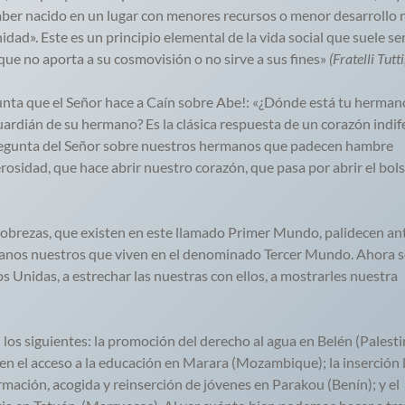
haber nacido en un lugar con menores recursos o menor desarrollo 
dad». Este es un principio elemental de la vida social que suele se
ue no aporta a su cosmovisión o no sirve a sus fines»
(Fratelli Tutti
unta que el Señor hace a Caín sobre Abe!: «¿Dónde está tu herman
l guardián de su hermano? Es la clásica respuesta de un corazón indif
regunta del Señor sobre nuestros hermanos que padecen hambre
osidad, que hace abrir nuestro corazón, que pasa por abrir el bols
obrezas, que existen en este llamado Primer Mundo, palidecen ant
manos nuestros que viven en el denominado Tercer Mundo. Ahora s
nidas, a estrechar las nuestras con ellos, a mostrarles nuestra
os siguientes: la promoción del derecho al agua en Belén (Palestin
 en el acceso a la educación en Marara (Mozambique); la inserción 
rmación, acogida y reinserción de jóvenes en Parakou (Benín); y el