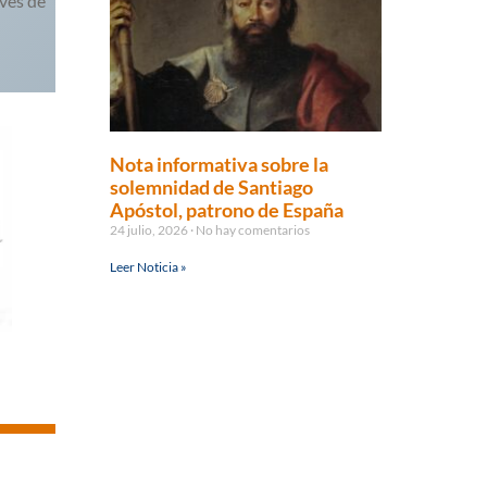
avés de
Nota informativa sobre la
solemnidad de Santiago
Apóstol, patrono de España
24 julio, 2026
No hay comentarios
Leer Noticia »