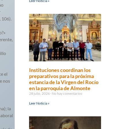
Leer Noticia »
no
r
,
106).
o?»
erente,
illo
Instituciones coordinan los
e el
preparativos para la próxima
e nos
estancia de la Virgen del Rocío
en la parroquia de Almonte
28 julio, 2026
No hay comentarios
Leer Noticia »
a); la
laboral