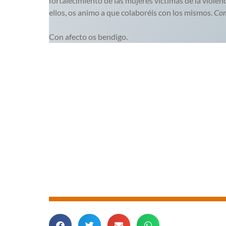
fortalecimiento de las mujeres víctimas de la viole
ellos, os animo a que colaboréis con los mismos.
Com
Con afecto os bendigo.