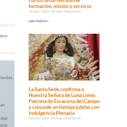
curso con un verano de
formación, misión y servicio
31 julio, 2026
No hay comentarios
Leer Noticia »
mbre
cientes
La Santa Sede confirma a
Nuestra Señora de Luna como
Patrona de Escacena del Campo
ran
y concede un tiempo jubilar con
Indulgencia Plenaria
cibir
30 julio, 2026
No hay comentarios
 que