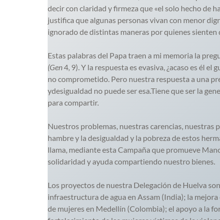
decir con claridad y firmeza que «el solo hecho de 
justifica que algunas personas vivan con menor digni
ignorado de distintas maneras por quienes sienten q
Estas palabras del Papa traen a mi memoria la preg
(Gen
4, 9). Y la respuesta es evasiva, ¿acaso es él e
no comprometido. Pero nuestra respuesta a una p
ydesigualdad no puede ser esa.Tiene que ser la gener
para compartir.
Nuestros problemas, nuestras carencias, nuestras p
hambre y la desigualdad y la pobreza de estos her
llama, mediante esta Campaña que promueve Manos U
solidaridad y ayuda compartiendo nuestro bienes.
Los proyectos de nuestra Delegación de Huelva son l
infraestructura de agua en Assam (India); la mejora
de mujeres en Medellín (Colombia); el apoyo a la fo