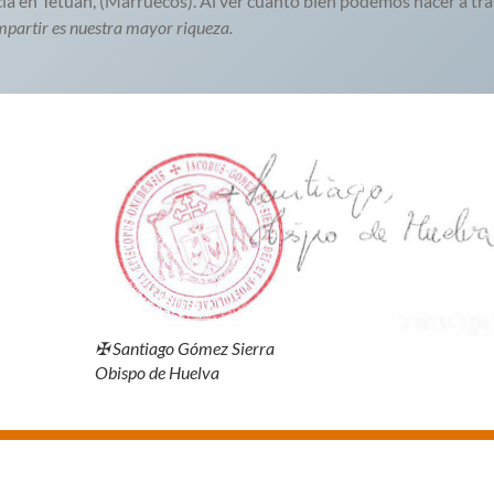
ncia en Tetuán, (Marruecos). Al ver cuánto bien podemos hacer a tr
partir es nuestra mayor riqueza.
✠ Santiago Gómez Sierra
O
bispo de Huelva