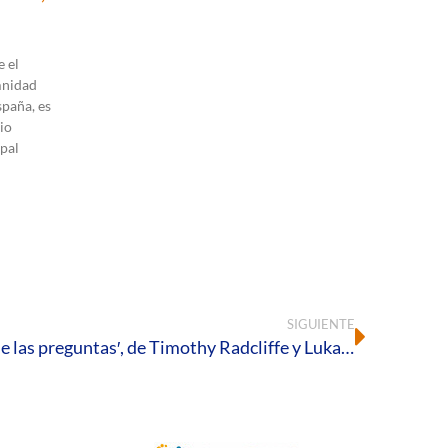
 el
mnidad
spaña, es
io
pal
SIGUIENTE
📖 Reseña literaria: ‘El Dios de las preguntas′, de Timothy Radcliffe y Lukasz Popko