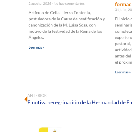
formaci
2 agosto, 2026
No hay comentarios
31 julio, 
Artículo de Celia Hierro Fontenla,
postuladora de la Causa de beatificación y
El inicio
canonización de la M. Luisa Sosa, con
seminaris
motivo de la festividad de la Reina de los
completa
Ángeles.
experienc
pastoral,
Leer más »
actividad
antes del
el próxi
Leer más »
ANTERIOR
Emotiva peregrinación de la Hermandad de E