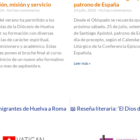
ón, misión y servicio
patrono de España
2026
No hay comentarios
24 julio, 2026
No hay comentarios
 del verano ha permitido a los
Desde el Obispado se recuerda que
tas de la Diócesis de Huelva
próximo sábado, 25 de julio, sole
r su formación con diversas
de Santiago Apóstol, patrono de E
ias de carácter espiritual,
día de precepto, según el Calendar
 misionero y académico. Estas
Litúrgico de la Conferencia Episco
es ponen el broche final al curso
Española.
 inicio de un nuevo año formativo
Leer más »
mo mes de septiembre.
migrantes de Huelva a Roma