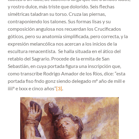
y rostro dulce, más triste que dolorido. Seis flechas
simétricas taladran su torso. Cruza las piernas,
contraponiendo los talones. Sus formas lisas y su
composición angulosa nos recuerdan los Crucificados
góticos, pero su anatomía simplificada, pero correcta, y la
expresión melancólica nos acercan a los inicios de la
escultura renacentista. Se halla situada en el ático del
retablo del Sagrario. Procede de la ermita de San
Sebastián, en cuya portada figura una inscripción que,
como transcribe Rodrigo Amador de los Ríos, dice: “esta
portada fiso fndo gonz siendo delegado mº año de mill e
iiiiº e lxxx e cinco años”
[3]
.