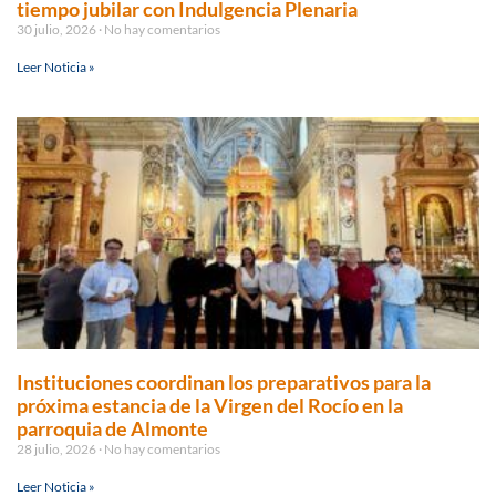
tiempo jubilar con Indulgencia Plenaria
30 julio, 2026
No hay comentarios
Leer Noticia »
Instituciones coordinan los preparativos para la
próxima estancia de la Virgen del Rocío en la
parroquia de Almonte
28 julio, 2026
No hay comentarios
Leer Noticia »