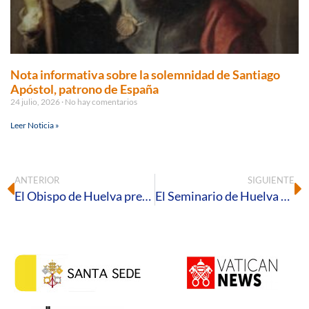
Nota informativa sobre la solemnidad de Santiago
Apóstol, patrono de España
24 julio, 2026
No hay comentarios
Leer Noticia »
ANTERIOR
SIGUIENTE
El Obispo de Huelva preside la celebración por los 50 años del Camino Neocatecumenal en la Diócesis
El Seminario de Huelva acoge el VI Retiro para Matrimonios de Proyecto Amor Conyugal