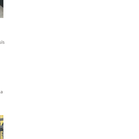
sis
la