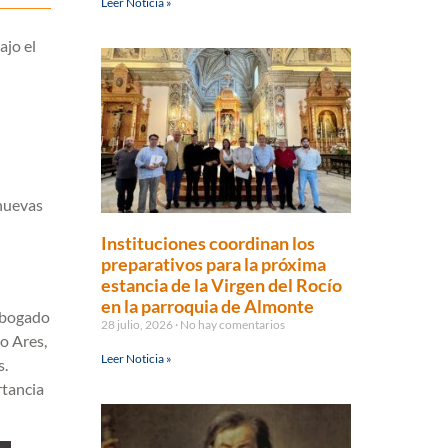
Leer Noticia »
ajo el
 nuevas
Instituciones coordinan los
preparativos para la próxima
estancia de la Virgen del Rocío
en la parroquia de Almonte
 abogado
28 julio, 2026
No hay comentarios
o Ares,
Leer Noticia »
s.
rtancia