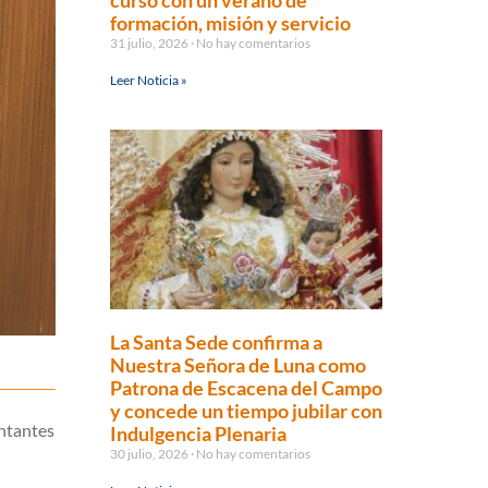
curso con un verano de
formación, misión y servicio
31 julio, 2026
No hay comentarios
Leer Noticia »
La Santa Sede confirma a
Nuestra Señora de Luna como
Patrona de Escacena del Campo
y concede un tiempo jubilar con
entantes
Indulgencia Plenaria
30 julio, 2026
No hay comentarios