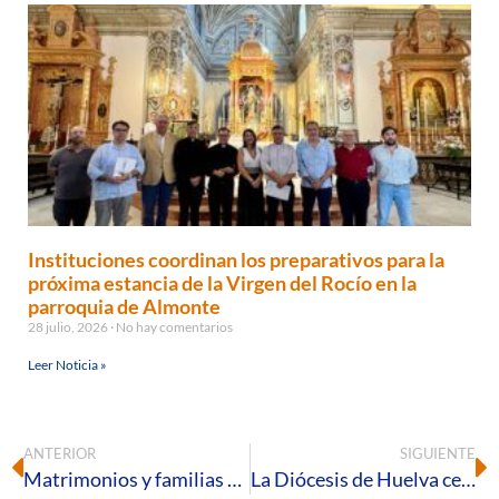
Instituciones coordinan los preparativos para la
próxima estancia de la Virgen del Rocío en la
parroquia de Almonte
28 julio, 2026
No hay comentarios
Leer Noticia »
ANTERIOR
SIGUIENTE
Matrimonios y familias celebran el final de curso de Proyecto Amor Conyugal en La Antilla
La Diócesis de Huelva celebrará una Santa Misa por las víctimas del terremoto en Venezuela