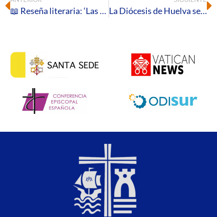
📖 Reseña literaria: ‘Las siete palabras′, de James Martin, SJ
La Diócesis de Huelva se une a la Jornada por la Vida: «Abrazando la vida, construimos esperanza»