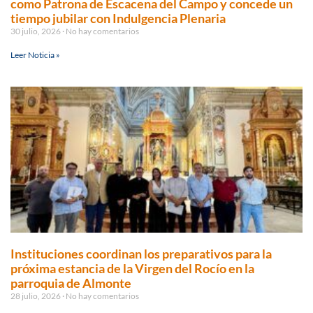
como Patrona de Escacena del Campo y concede un
tiempo jubilar con Indulgencia Plenaria
30 julio, 2026
No hay comentarios
Leer Noticia »
Instituciones coordinan los preparativos para la
próxima estancia de la Virgen del Rocío en la
parroquia de Almonte
28 julio, 2026
No hay comentarios