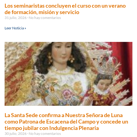
Los seminaristas concluyen el curso con un verano
de formación, misión y servicio
31 julio, 2026
No hay comentarios
Leer Noticia »
La Santa Sede confirma a Nuestra Señora de Luna
como Patrona de Escacena del Campo y concede un
tiempo jubilar con Indulgencia Plenaria
30 julio, 2026
No hay comentarios