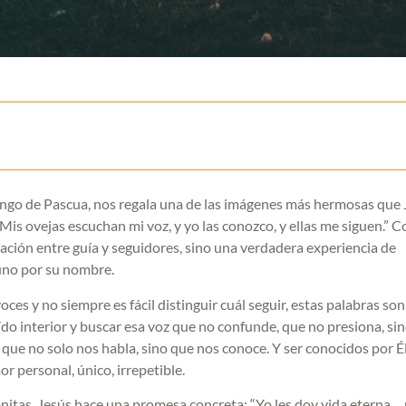
ingo de Pascua, nos regala una de las imágenes más hermosas que 
Mis ovejas escuchan mi voz, y yo las conozco, y ellas me siguen.” C
lación entre guía y seguidores, sino una verdadera experiencia de
uno por su nombre.
es y no siempre es fácil distinguir cuál seguir, estas palabras son
 oído interior y buscar esa voz que no confunde, que no presiona, si
, que no solo nos habla, sino que nos conoce. Y ser conocidos por É
r personal, único, irrepetible.
onitas. Jesús hace una promesa concreta: “Yo les doy vida eterna…