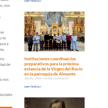
Leer Noticia »
o, nos
a
 se
o es
guía a
la.
Instituciones coordinan los
oz,
preparativos para la próxima
ldad de
estancia de la Virgen del Rocío
en la parroquia de Almonte
28 julio, 2026
No hay comentarios
no nos
Leer Noticia »
ociales