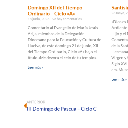
Domingo XII del Tiempo
Santísi
Ordinario – Ciclo «A»
28 mayo, 
18 junio, 2026
No hay comentarios
«Dios es 
Comentario al Evangelio de María Jesús
Ardiente 
Arija, miembro de la Delegación
Hijo y el 
Diocesana para la Educación y Cultura de
Comentar
Huelva, de este domingo 21 de junio, XII
de la San
del Tiempo Ordinario, Ciclo «A» bajo el
Hermanas 
título «Me devora el celo de tu templo».
Virgen y 
Siglo XVI
Leer más »
cm. Muse
Leer más »
ANTERIOR
III Domingo de Pascua – Ciclo C