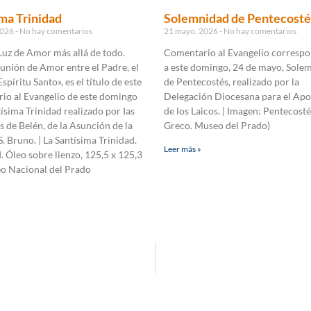
ma Trinidad
Solemnidad de Pentecosté
2026
No hay comentarios
21 mayo, 2026
No hay comentarios
Luz de Amor más allá de todo.
Comentario al Evangelio correspo
unión de Amor entre el Padre, el
a este domingo, 24 de mayo, Sole
Espíritu Santo», es el título de este
de Pentecostés, realizado por la
io al Evangelio de este domingo
Delegación Diocesana para el Apo
tísima Trinidad realizado por Ias
de los Laicos. | Imagen: Pentecosté
de Belén, de la Asunción de la
Greco. Museo del Prado)
S. Bruno. | La Santísima Trinidad.
Leer más »
I. Óleo sobre lienzo, 125,5 x 125,3
o Nacional del Prado