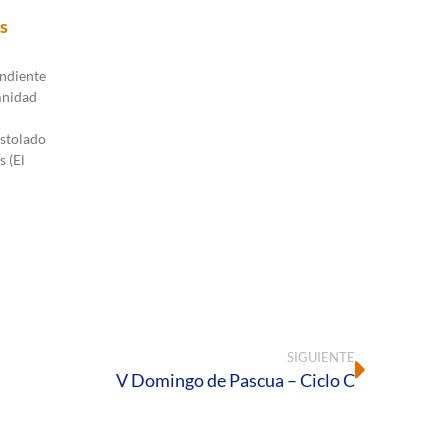
s
ndiente
mnidad
stolado
s (El
SIGUIENTE
V Domingo de Pascua – Ciclo C