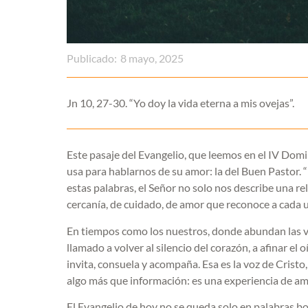
Publicado:
8 mayo, 2025
Jn 10, 27-30. “Yo doy la vida eterna a mis ovejas”.
Este pasaje del Evangelio, que leemos en el IV Dom
usa para hablarnos de su amor: la del Buen Pastor. “
estas palabras, el Señor no solo nos describe una re
cercanía, de cuidado, de amor que reconoce a cada 
En tiempos como los nuestros, donde abundan las voc
llamado a volver al silencio del corazón, a afinar el
invita, consuela y acompaña. Esa es la voz de Cristo
algo más que información: es una experiencia de amo
El Evangelio de hoy no se queda solo en palabras b