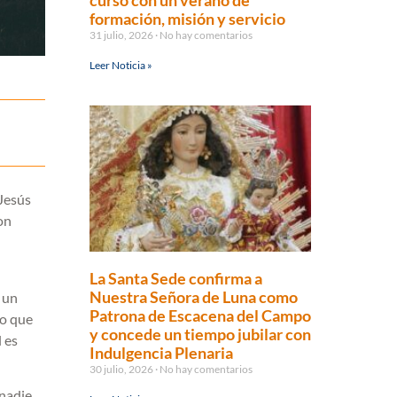
curso con un verano de
formación, misión y servicio
31 julio, 2026
No hay comentarios
Leer Noticia »
Jesús
on
La Santa Sede confirma a
Nuestra Señora de Luna como
 un
Patrona de Escacena del Campo
no que
y concede un tiempo jubilar con
l es
Indulgencia Plenaria
30 julio, 2026
No hay comentarios
 nadie