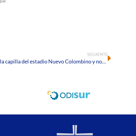
pal
SIGUIENTE
El Obispo de Huelva bendice la capilla del estadio Nuevo Colombino y nombra capellán del Recreativo de Huelva al sacerdote José Ramón Verea Acosta