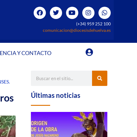
(+34) 959 252 100
comunicacion@diocesisdehuelva.es
ENCIA Y CONTACTO
NSES
.
Últimas noticias
ros