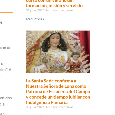
curso con un verano de
formación, misión y servicio
31 julio, 2026
No hay comentarios
Leer Noticia »
de
 con un
 o
les”. A
l
La Santa Sede confirma a
Nuestra Señora de Luna como
Patrona de Escacena del Campo
y concede un tiempo jubilar con
tenidos
Indulgencia Plenaria
dia.
30 julio, 2026
No hay comentarios
es y