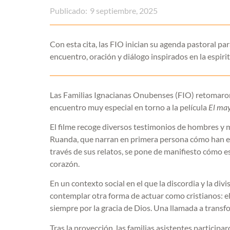
Publicado:
9 septiembre, 2025
Con esta cita, las FIO inician su agenda pastoral p
encuentro, oración y diálogo inspirados en la espiri
Las Familias Ignacianas Onubenses (FIO) retomaron 
encuentro muy especial en torno a la película
El may
El filme recoge diversos testimonios de hombres y 
Ruanda, que narran en primera persona cómo han e
través de sus relatos, se pone de manifiesto cómo est
corazón.
En un contexto social en el que la discordia y la divi
contemplar otra forma de actuar como cristianos: el
siempre por la gracia de Dios. Una llamada a transfor
Tras la proyección, las familias asistentes partici