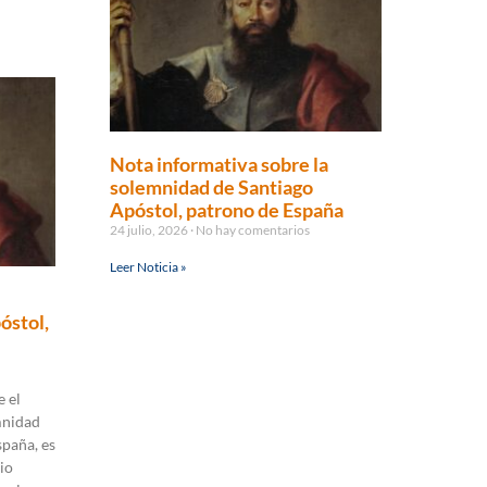
Nota informativa sobre la
solemnidad de Santiago
Apóstol, patrono de España
24 julio, 2026
No hay comentarios
Leer Noticia »
óstol,
 el
mnidad
spaña, es
io