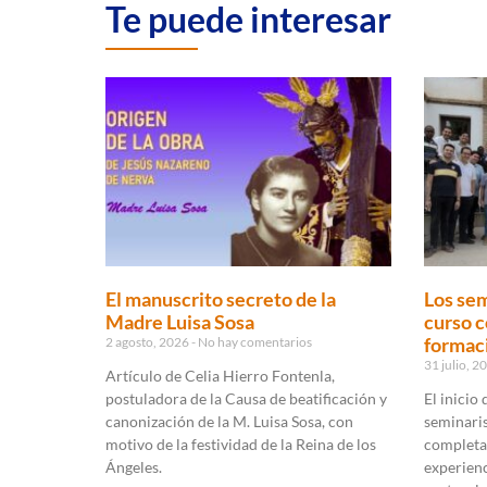
Te puede interesar
El manuscrito secreto de la
Los sem
Madre Luisa Sosa
curso c
formaci
2 agosto, 2026
No hay comentarios
31 julio, 
Artículo de Celia Hierro Fontenla,
postuladora de la Causa de beatificación y
El inicio
canonización de la M. Luisa Sosa, con
seminaris
motivo de la festividad de la Reina de los
completa
Ángeles.
experienc