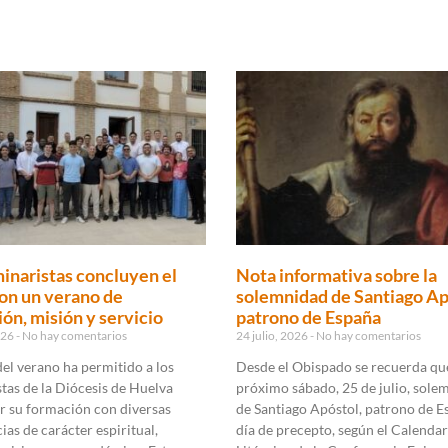
inaristas concluyen el
Nota informativa sobre la
on un verano de
solemnidad de Santiago Ap
ón, misión y servicio
patrono de España
2026
No hay comentarios
24 julio, 2026
No hay comentarios
 del verano ha permitido a los
Desde el Obispado se recuerda que
tas de la Diócesis de Huelva
próximo sábado, 25 de julio, sole
r su formación con diversas
de Santiago Apóstol, patrono de E
ias de carácter espiritual,
día de precepto, según el Calendar