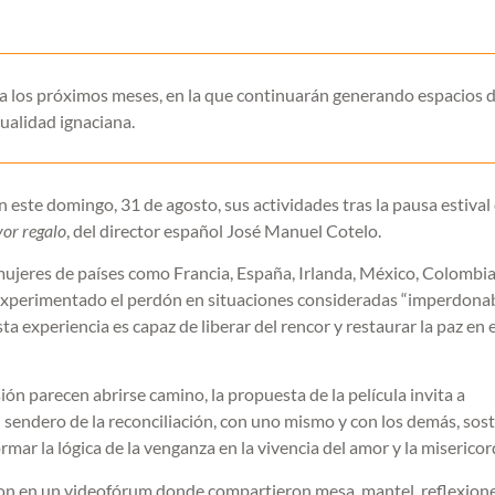
ara los próximos meses, en la que continuarán generando espacios 
tualidad ignaciana.
este domingo, 31 de agosto, sus actividades tras la pausa estival
or regalo
, del director español José Manuel Cotelo.
mujeres de países como Francia, España, Irlanda, México, Colombia
xperimentado el perdón en situaciones consideradas “imperdonab
a experiencia es capaz de liberar del rencor y restaurar la paz en e
sión parecen abrirse camino, la propuesta de la película invita a
 sendero de la reconciliación, con uno mismo y con los demás, sos
mar la lógica de la venganza en la vivencia del amor y la misericor
paron en un videofórum donde compartieron mesa, mantel, reflexion