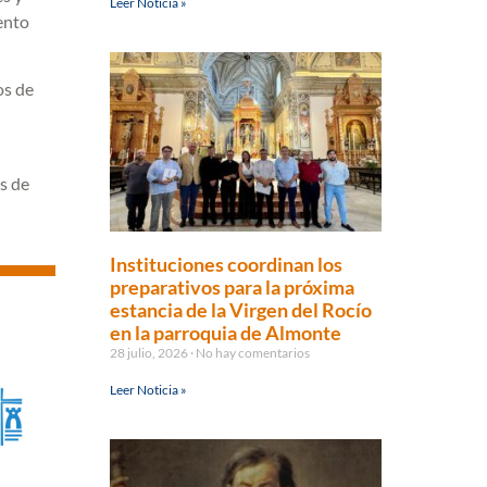
Leer Noticia »
ento
os de
s de
Instituciones coordinan los
preparativos para la próxima
estancia de la Virgen del Rocío
en la parroquia de Almonte
28 julio, 2026
No hay comentarios
Leer Noticia »