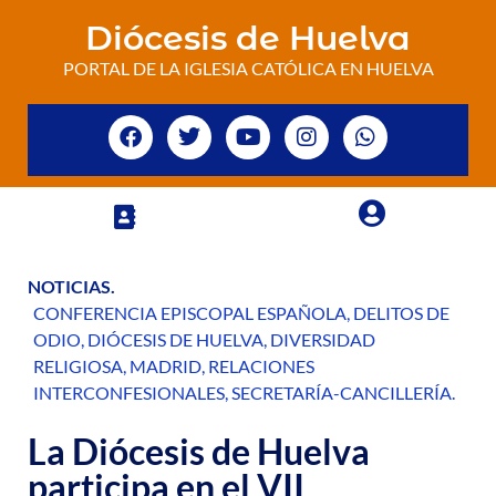
Diócesis de Huelva
PORTAL DE LA IGLESIA CATÓLICA EN HUELVA
NOTICIAS
.
CONFERENCIA EPISCOPAL ESPAÑOLA
,
DELITOS DE
ODIO
,
DIÓCESIS DE HUELVA
,
DIVERSIDAD
RELIGIOSA
,
MADRID
,
RELACIONES
INTERCONFESIONALES
,
SECRETARÍA-CANCILLERÍA
.
La Diócesis de Huelva
participa en el VII