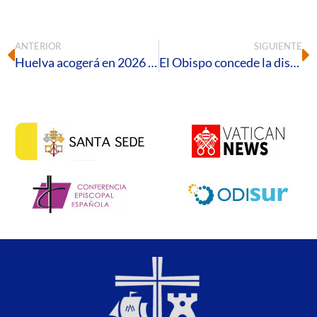
ANTERIOR
SIGUIENTE
Huelva acogerá en 2026 el I Foro Andaluz de Empresas Socialmente Comprometidas
El Obispo concede la distinción Pro Onubense Ecclesia a cuatro referentes de la vida diocesana