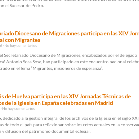
on el Sucesor de Pedro.
ariado Diocesano de Migraciones participa en las XLV Jor
al con Migrantes
26
No hay comentarios
l Secretariado Diocesano de Migraciones, encabezados por el delegado
osé Antonio Sosa Sosa, han participado en este encuentro nacional celeb
rado en el lema “Migrantes, misioneros de esperanza”.
is de Huelva participa en las XIV Jornadas Técnicas de
s de la Iglesia en España celebradas en Madrid
6
No hay comentarios
 dedicado a la gestión integral de los archivos de la Iglesia en el siglo XXI
tas de todo el país para reflexionar sobre los retos actuales en la conserva
 y difusión del patrimonio documental eclesial.