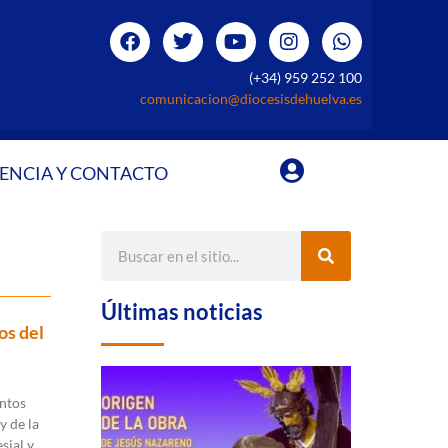
(+34) 959 252 100
comunicacion@diocesisdehuelva.es
ENCIA Y CONTACTO
Últimas noticias
os del
intos
y de la
sial y