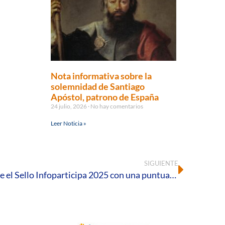
Nota informativa sobre la
solemnidad de Santiago
Apóstol, patrono de España
24 julio, 2026
No hay comentarios
Leer Noticia »
SIGUIENTE
La Diócesis de Huelva obtiene el Sello Infoparticipa 2025 con una puntuación del 100%