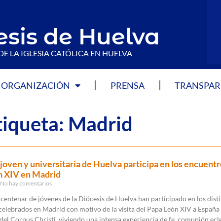
esis de Huelva
DE LA IGLESIA CATÓLICA EN HUELVA
ORGANIZACIÓN
PRENSA
TRANSPAR
tiqueta: Madrid
a joven y universitaria de Huelva participa en los encuentr
n XIV en Madrid
No hay comentarios
centenar de jóvenes de la Diócesis de Huelva han participado en los dist
elebrados en Madrid con motivo de la visita del Papa León XIV a España 
el Corpus Christi, viviendo una intensa experiencia de fe, comunión ecle