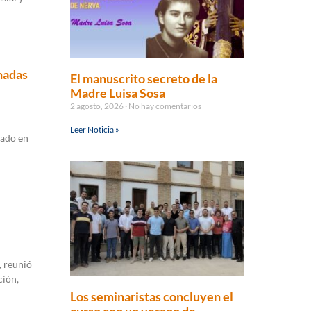
nadas
El manuscrito secreto de la
Madre Luisa Sosa
2 agosto, 2026
No hay comentarios
Leer Noticia »
rado en
, reunió
ción,
Los seminaristas concluyen el