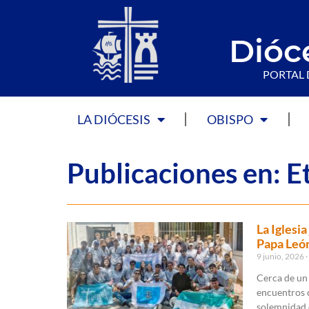
Dióc
PORTAL 
LA DIÓCESIS
OBISPO
Publicaciones en: E
La Iglesi
Papa Leó
9 junio, 2026
Cerca de un 
encuentros c
solemnidad d