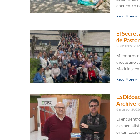
encuentro c
Read More »
El Secret
de Pastor
23 marzo, 20
Miembros de
diocesano J
Madrid, cent
Read More »
La Dióces
Archivero
6 marzo, 202
El encuentro,
a especialis
organización