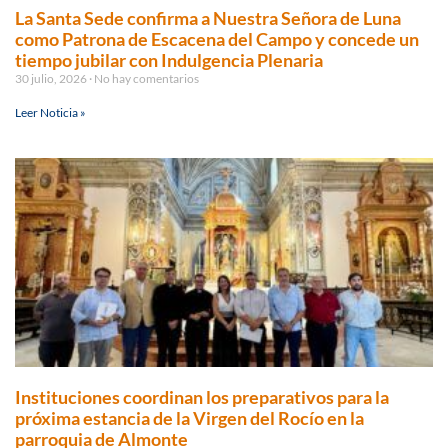
La Santa Sede confirma a Nuestra Señora de Luna
como Patrona de Escacena del Campo y concede un
tiempo jubilar con Indulgencia Plenaria
30 julio, 2026
No hay comentarios
Leer Noticia »
Instituciones coordinan los preparativos para la
próxima estancia de la Virgen del Rocío en la
parroquia de Almonte