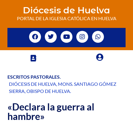
Diócesis de Huelva
PORTAL DE LA IGLESIA CATÓLICA EN HUELVA
ESCRITOS PASTORALES
.
DIÓCESIS DE HUELVA
,
MONS. SANTIAGO GÓMEZ
SIERRA
,
OBISPO DE HUELVA
.
«Declara la guerra al
hambre»