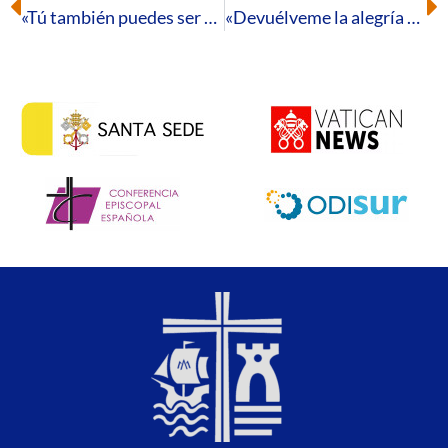
«Tú también puedes ser santo»
«Devuélveme la alegría de tu salvación»