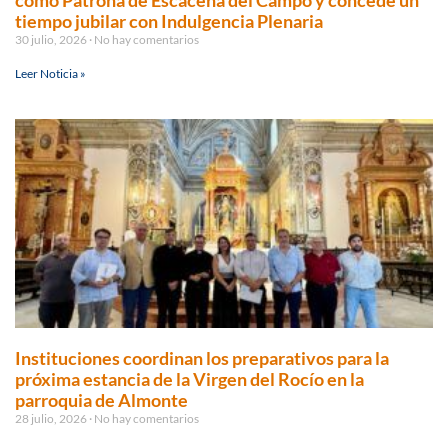
como Patrona de Escacena del Campo y concede un
tiempo jubilar con Indulgencia Plenaria
30 julio, 2026
No hay comentarios
Leer Noticia »
Instituciones coordinan los preparativos para la
próxima estancia de la Virgen del Rocío en la
parroquia de Almonte
28 julio, 2026
No hay comentarios