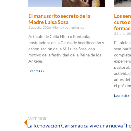
El manuscrito secreto de la
Los sem
Madre Luisa Sosa
curso c
formaci
2 agosto, 2026
No hay comentarios
31 julio, 
Artículo de Celia Hierro Fontenla,
postuladora de la Causa de beatificación y
El inicio
canonización de la M. Luisa Sosa, con
seminaris
motivo de la festividad de la Reina de los
completa
Ángeles.
experienc
pastoral,
Leer más »
actividad
antes del
el próxi
Leer más »
ANTERIOR