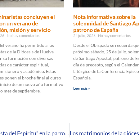
inaristas concluyen el
Nota informativa sobre la
on un verano de
solemnidad de Santiago Ap
ón, misión y servicio
patrono de España
2026
No hay comentarios
24 julio, 2026
No hay comentarios
 del verano ha permitido a los
Desde el Obispado se recuerda que
tas de la Diócesis de Huelva
próximo sábado, 25 de julio, sole
r su formación con diversas
de Santiago Apóstol, patrono de E
ias de carácter espiritual,
día de precepto, según el Calendar
 misionero y académico. Estas
Litúrgico de la Conferencia Episco
es ponen el broche final al curso
Española.
 inicio de un nuevo año formativo
Leer más »
mo mes de septiembre.
La Renovación Carismática vive una nueva “fiesta del Espíritu” en la parroquia de Santa Teresa