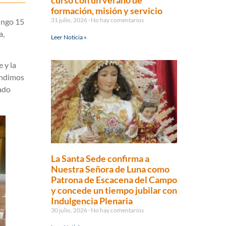
curso con un verano de
formación, misión y servicio
31 julio, 2026
No hay comentarios
ingo 15
a,
Leer Noticia »
 y la
ondimos
ado
La Santa Sede confirma a
Nuestra Señora de Luna como
Patrona de Escacena del Campo
y concede un tiempo jubilar con
Indulgencia Plenaria
30 julio, 2026
No hay comentarios