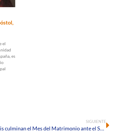
óstol,
 el
mnidad
spaña, es
io
pal
SIGUIENTE
Los matrimonios de la diócesis culminan el Mes del Matrimonio ante el Señor en la Adoración Eucarística