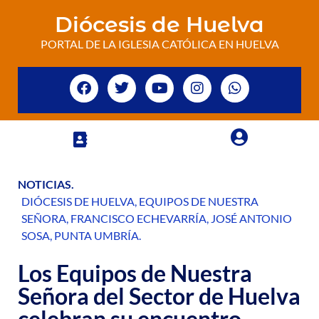
Diócesis de Huelva
PORTAL DE LA IGLESIA CATÓLICA EN HUELVA
NOTICIAS
.
DIÓCESIS DE HUELVA
,
EQUIPOS DE NUESTRA
SEÑORA
,
FRANCISCO ECHEVARRÍA
,
JOSÉ ANTONIO
SOSA
,
PUNTA UMBRÍA
.
Los Equipos de Nuestra
Señora del Sector de Huelva
celebran su encuentro