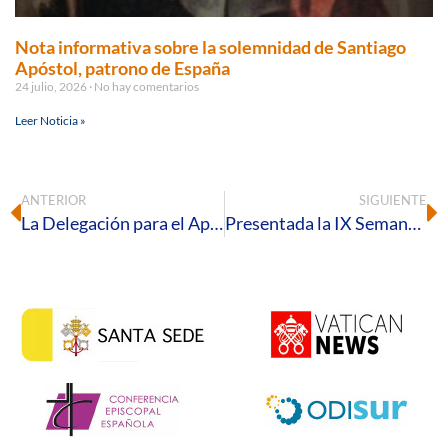
Nota informativa sobre la solemnidad de Santiago
Apóstol, patrono de España
24 julio, 2026
No hay comentarios
Leer Noticia »
ANTERIOR
SIGUIENTE
La Delegación para el Apostolado de Laicos convoca a los fieles al Retiro Diocesano de Cuaresma para prepararse juntos hacia la Pascua
Presentada la IX Semana de Cine Espiritual en los cines Artesiete Holea