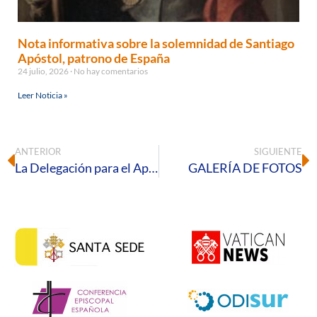
Nota informativa sobre la solemnidad de Santiago
Apóstol, patrono de España
24 julio, 2026
No hay comentarios
Leer Noticia »
ANTERIOR
SIGUIENTE
La Delegación para el Apostolado de Laicos convoca a los fieles al Retiro Diocesano de Cuaresma para prepararse juntos hacia la Pascua
GALERÍA DE FOTOS