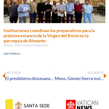
Instituciones coordinan los preparativos para la
próxima estancia de la Virgen del Rocío en la
parroquia de Almonte
28 julio, 2026
No hay comentarios
Leer Noticia »
ANTERIOR
SIGUIENTE
El presbiterio diocesano renueva sus promesas en la Misa Crismal presidida por el obispo de Huelva en la Catedral de la Merced
Mons. Gómez Sierra invita a contemplar en la Cruz la plenitud de la revelación de Dios en el Viernes Santo