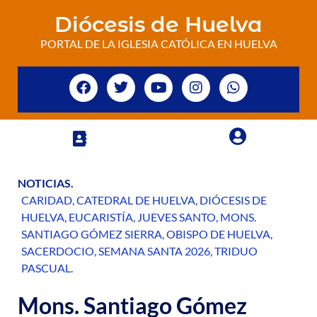
Diócesis de Huelva
PORTAL DE LA IGLESIA CATÓLICA EN HUELVA
NOTICIAS
.
CARIDAD
,
CATEDRAL DE HUELVA
,
DIÓCESIS DE
HUELVA
,
EUCARISTÍA
,
JUEVES SANTO
,
MONS.
SANTIAGO GÓMEZ SIERRA
,
OBISPO DE HUELVA
,
SACERDOCIO
,
SEMANA SANTA 2026
,
TRIDUO
PASCUAL
.
Mons. Santiago Gómez