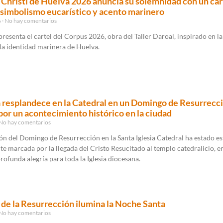
 Christi de Huelva 2026 anuncia su solemnidad con un car
simbolismo eucarístico y acento marinero
6
No hay comentarios
presenta el cartel del Corpus 2026, obra del Taller Daroal, inspirado en la
 la identidad marinera de Huelva.
 resplandece en la Catedral en un Domingo de Resurrecc
or un acontecimiento histórico en la ciudad
No hay comentarios
ón del Domingo de Resurrección en la Santa Iglesia Catedral ha estado es
e marcada por la llegada del Cristo Resucitado al templo catedralicio, e
rofunda alegría para toda la Iglesia diocesana.
a de la Resurrección ilumina la Noche Santa
No hay comentarios