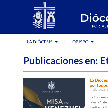
Dióc
PORTAL 
LA DIÓCESIS
OBISPO
Publicaciones en: E
La Dióces
por todos
7 julio, 2026
N
La Diócesis 
Iglesia Cate
Santiago Góm