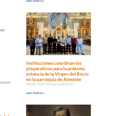
Leer Noticia »
iago
Instituciones coordinan los
preparativos para la próxima
estancia de la Virgen del Rocío
en la parroquia de Almonte
culminó
28 julio, 2026
No hay comentarios
Leer Noticia »