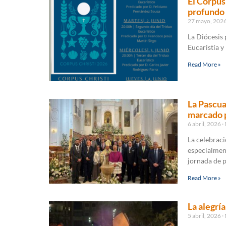
El Corpus
profundo 
27 mayo, 202
La Diócesis 
Eucaristía y
Read More »
La Pascua
marcado p
6 abril, 2026
La celebraci
especialment
jornada de p
Read More »
La alegrí
5 abril, 2026