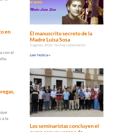
to en
El manuscrito secreto de la
Madre Luisa Sosa
2 agosto, 2026
No hay comentarios
a con el
Leer Noticia »
dia.
bregas,
 que
 a la
Los seminaristas concluyen el