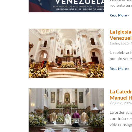
reciente ter
Read More »
La Iglesi
Venezuel
1 julio, 2026
N
La celebraci
pueblo venez
Read More »
La Catedr
Manuel H
27 junio, 202
La ordenaci
continúa rez
vida consag