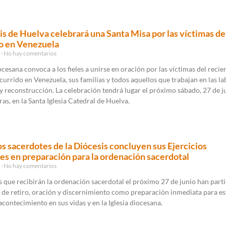
is de Huelva celebrará una Santa Misa por las víctimas de
o en Venezuela
6
No hay comentarios
iocesana convoca a los fieles a unirse en oración por las víctimas del recie
urrido en Venezuela, sus familias y todos aquellos que trabajan en las la
 reconstrucción. La celebración tendrá lugar el próximo sábado, 27 de ju
ras, en la Santa Iglesia Catedral de Huelva.
os sacerdotes de la Diócesis concluyen sus Ejercicios
les en preparación para la ordenación sacerdotal
6
No hay comentarios
 que recibirán la ordenación sacerdotal el próximo 27 de junio han part
 de retiro, oración y discernimiento como preparación inmediata para es
contecimiento en sus vidas y en la Iglesia diocesana.