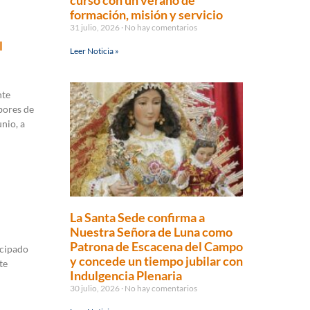
curso con un verano de
formación, misión y servicio
31 julio, 2026
No hay comentarios
l
Leer Noticia »
nte
bores de
nio, a
La Santa Sede confirma a
Nuestra Señora de Luna como
Patrona de Escacena del Campo
icipado
y concede un tiempo jubilar con
te
Indulgencia Plenaria
30 julio, 2026
No hay comentarios