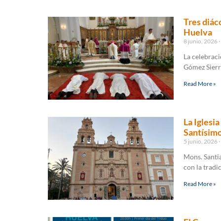
Tres diác
Huelva
8 junio, 2026
La celebraci
Gómez Sierra
Read More »
La Iglesi
Santísimo
5 junio, 2026
Mons. Santia
con la tradi
Read More »