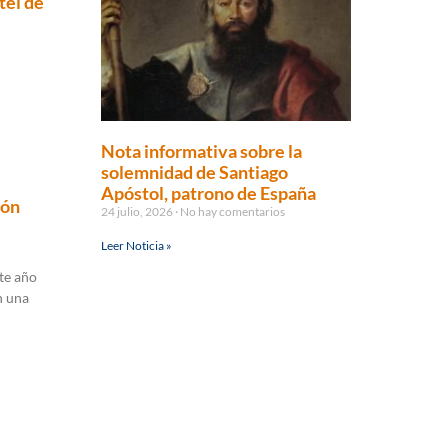
tel de
Nota informativa sobre la
solemnidad de Santiago
Apóstol, patrono de España
ión
24 julio, 2026
No hay comentarios
Leer Noticia »
te año
n una