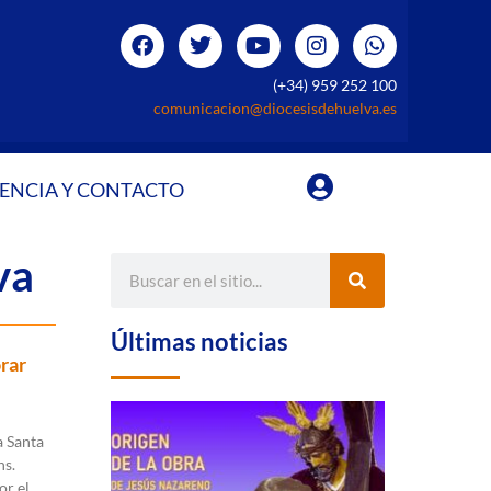
(+34) 959 252 100
comunicacion@diocesisdehuelva.es
ENCIA Y CONTACTO
va
Últimas noticias
rar
a Santa
ns.
or el