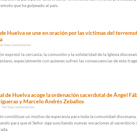
remoto que ha golpeado al país.
a de Huelva se une en oración por las víctimas del terremo
a
o hay comentarios
ón expresó la cercanía, la comunión y la solidaridad de la Iglesia diocesan
olano, especialmente con quienes sufren las consecuencias de esta trage
al de Huelva acoge la ordenación sacerdotal de Ángel Fá
igueras y Marcelo Andrés Zeballos
6
No hay comentarios
ón constituye un motivo de esperanza para toda la comunidad diocesana,
ando para que el Señor siga suscitando nuevas vocaciones al sacerdocio y
rada.