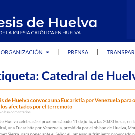
esis de Huelva
DE LA IGLESIA CATÓLICA EN HUELVA
ORGANIZACIÓN
PRENSA
TRANSPAR
tiqueta: Catedral de Huel
is de Huelva convoca una Eucaristía por Venezuela para o
 los afectados por el terremoto
o hay comentarios
de Huelva celebrará el próximo sábado 11 de julio, a las 20:00 horas, en l
dral, una Eucaristía por Venezuela, presidida por el obispo de Huelva, Mo
ez Sierra, para poner ante el Señor el inmenso sufrimiento provocado p