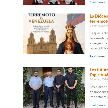
Read More »
La Dióces
terremot
26 junio, 202
La Iglesia d
terremoto oc
emergencia y
las 20:00 ho
Read More »
Los futur
Espiritua
16 junio, 202
Los diáconos
en unos días
importante a
Read More »