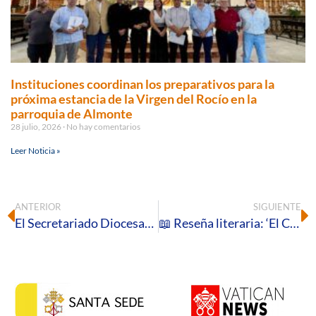
Instituciones coordinan los preparativos para la
próxima estancia de la Virgen del Rocío en la
parroquia de Almonte
28 julio, 2026
No hay comentarios
Leer Noticia »
ANTERIOR
SIGUIENTE
El Secretariado Diocesano de Migraciones convoca el último Círculo de Silencio del curso pastoral en favor de las personas refugiadas
📖 Reseña literaria: ‘El Corazón de Cristo y sus símbolos’, de Charles André Bernard